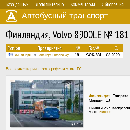
База данных
Дополнительно
Комментарии
Обновления
Автобусный транспорт
Финляндия, Volvo 8900LE № 181
Регион
Предприятие
№
Гос.№
С...
181
SOK-381
08.2020
Финляндия
Länsilinjat Liikenne Oy
Все комментарии к фотографиям этого ТС
Финляндия
,
Tampere
Маршрут
13
1 июня 2025 г., воскресен
Автор:
Eurobus
210