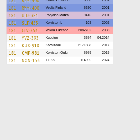
181
RYM-400
Connex Finland
8630
2001
181
RYM-400
Veolia Finland
8630
2001
181
UIO-381
Pohjolan Matka
9416
2001
181
SLF-453
Koiviston L
103
2002
181
CLV-753
Vekka Liikenne
P082702
2008
181
YVZ-393
Kuopion
3584
04.2014
181
KUX-918
Korsisaari
P171808
2017
181
CMP-981
Koiviston Oulu
8989
2019
181
NON-156
TOKS
114995
2024