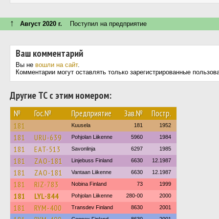
↑
Август 2020 г.
Поступил на предприятие
Ваш комментарий
Вы не
вошли на сайт
.
Комментарии могут оставлять только зарегистрированные пользов
Другие ТС с этим номером:
№
Гос.№
Предприятие
Зав.№
Постр.
181
Kuusela
181
1952
181
URU-639
Pohjolan Liikenne
5960
1984
181
EAT-513
Savonlinja
6297
1985
181
ZAO-181
Linjebuss Finland
6630
12.1987
181
ZAO-181
Vantaan Liikenne
6630
12.1987
181
RIZ-783
Nobina Finland
73
1999
181
LYL-844
Pohjolan Liikenne
280-00
2000
181
RYM-400
Transdev Finland
8630
2001