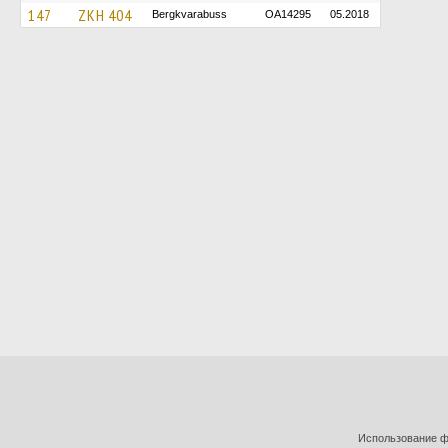
147
ZKH 404
Bergkvarabuss
OA14295
05.2018
Использование фо