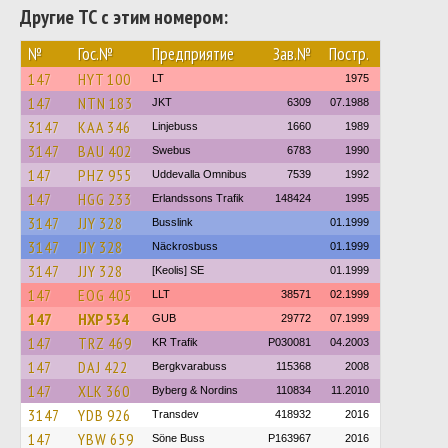
Другие ТС с этим номером:
№
Гос.№
Предприятие
Зав.№
Постр.
147
HYT 100
LT
1975
147
NTN 183
JKT
6309
07.1988
3147
KAA 346
Linjebuss
1660
1989
3147
BAU 402
Swebus
6783
1990
147
PHZ 955
Uddevalla Omnibus
7539
1992
147
HGG 233
Erlandssons Trafik
148424
1995
3147
JJY 328
Busslink
01.1999
3147
JJY 328
Näckrosbuss
01.1999
3147
JJY 328
[Keolis] SE
01.1999
147
EOG 405
LLT
38571
02.1999
147
HXP 534
GUB
29772
07.1999
147
TRZ 469
KR Trafik
P030081
04.2003
147
DAJ 422
Bergkvarabuss
115368
2008
147
XLK 360
Byberg & Nordins
110834
11.2010
3147
YDB 926
Transdev
418932
2016
147
YBW 659
Söne Buss
P163967
2016