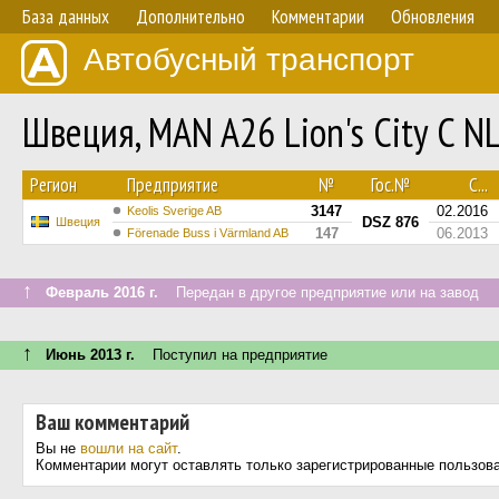
База данных
Дополнительно
Комментарии
Обновления
Автобусный транспорт
Швеция, MAN A26 Lion's City C 
Регион
Предприятие
№
Гос.№
С...
3147
02.2016
Keolis Sverige AB
DSZ 876
Швеция
147
06.2013
Förenade Buss i Värmland AB
↑
Февраль 2016 г.
Передан в другое предприятие или на завод
↑
Июнь 2013 г.
Поступил на предприятие
Ваш комментарий
Вы не
вошли на сайт
.
Комментарии могут оставлять только зарегистрированные пользов