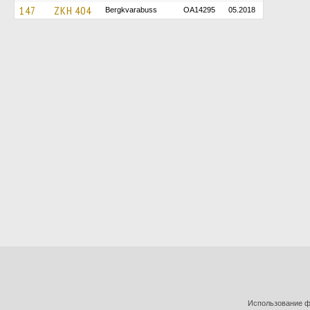
147
ZKH 404
Bergkvarabuss
OA14295
05.2018
Использование фо