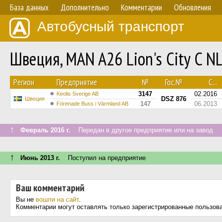
База данных
Дополнительно
Комментарии
Обновления
Автобусный транспорт
Швеция, MAN A26 Lion's City C 
Регион
Предприятие
№
Гос.№
С...
3147
02.2016
Keolis Sverige AB
DSZ 876
Швеция
147
06.2013
Förenade Buss i Värmland AB
↑
Февраль 2016 г.
Передан в другое предприятие или на завод
↑
Июнь 2013 г.
Поступил на предприятие
Ваш комментарий
Вы не
вошли на сайт
.
Комментарии могут оставлять только зарегистрированные пользов