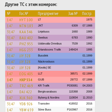
Другие ТС с этим номером:
№
Гос.№
Предприятие
Зав.№
Постр.
147
HYT 100
LT
1975
147
NTN 183
JKT
6309
07.1988
3147
KAA 346
Linjebuss
1660
1989
3147
BAU 402
Swebus
6783
1990
147
PHZ 955
Uddevalla Omnibus
7539
1992
147
HGG 233
Erlandssons Trafik
148424
1995
3147
JJY 328
Busslink
01.1999
3147
JJY 328
Näckrosbuss
01.1999
3147
JJY 328
[Keolis] SE
01.1999
147
EOG 405
LLT
38571
02.1999
147
HXP 534
GUB
29772
07.1999
147
TRZ 469
KR Trafik
P030081
04.2003
147
DAJ 422
Bergkvarabuss
115368
2008
147
XLK 360
Byberg & Nordins
110834
11.2010
3147
YDB 926
Transdev
418932
2016
147
YBW 659
Söne Buss
P163967
2016