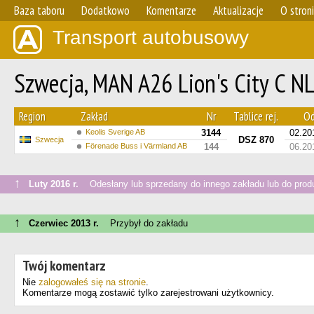
Baza taboru
Dodatkowo
Komentarze
Aktualizacje
O stron
Transport autobusowy
Szwecja, MAN A26 Lion's City C 
Region
Zakład
Nr
Tablice rej.
Od
Keolis Sverige AB
3144
02.20
DSZ 870
Szwecja
Förenade Buss i Värmland AB
144
06.20
↑
Luty 2016 r.
Odesłany lub sprzedany do innego zakładu lub do prod
↑
Czerwiec 2013 r.
Przybył do zakładu
Twój komentarz
Nie
zalogowałeś się na stronie
.
Komentarze mogą zostawić tylko zarejestrowani użytkownicy.