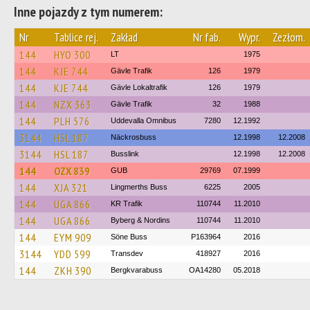
Inne pojazdy z tym numerem:
Nr
Tablice rej.
Zakład
Nr fab.
Wypr.
Zezłom.
144
HYO 300
LT
1975
144
KJE 744
Gävle Trafik
126
1979
144
KJE 744
Gävle Lokaltrafik
126
1979
144
NZX 363
Gävle Trafik
32
1988
144
PLH 576
Uddevalla Omnibus
7280
12.1992
3144
HSL 187
Näckrosbuss
12.1998
12.2008
3144
HSL 187
Busslink
12.1998
12.2008
144
OZX 839
GUB
29769
07.1999
144
XJA 321
Lingmerths Buss
6225
2005
144
UGA 866
KR Trafik
110744
11.2010
144
UGA 866
Byberg & Nordins
110744
11.2010
144
EYM 909
Söne Buss
P163964
2016
3144
YDD 599
Transdev
418927
2016
144
ZKH 390
Bergkvarabuss
OA14280
05.2018