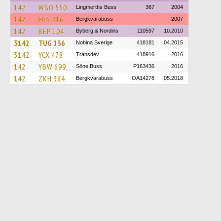
142
WGO 550
Lingmerths Buss
367
2004
142
FGS 216
Bergkvarabuss
2007
142
BEP 104
Byberg & Nordins
110597
10.2010
3142
TUG 136
Nobina Sverige
418181
04.2015
3142
YCX 478
Transdev
418916
2016
142
YBW 699
Söne Buss
P163436
2016
142
ZKH 384
Bergkvarabuss
OA14278
05.2018