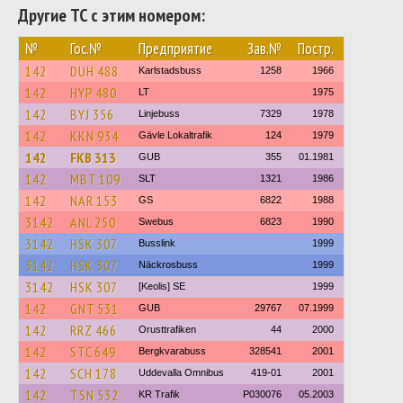
Другие ТС с этим номером:
№
Гос.№
Предприятие
Зав.№
Постр.
142
DUH 488
Karlstadsbuss
1258
1966
142
HYP 480
LT
1975
142
BYJ 356
Linjebuss
7329
1978
142
KKN 934
Gävle Lokaltrafik
124
1979
142
FKB 313
GUB
355
01.1981
142
MBT 109
SLT
1321
1986
142
NAR 153
GS
6822
1988
3142
ANL 250
Swebus
6823
1990
3142
HSK 307
Busslink
1999
3142
HSK 307
Näckrosbuss
1999
3142
HSK 307
[Keolis] SE
1999
142
GNT 531
GUB
29767
07.1999
142
RRZ 466
Orusttrafiken
44
2000
142
STC 649
Bergkvarabuss
328541
2001
142
SCH 178
Uddevalla Omnibus
419-01
2001
142
TSN 532
KR Trafik
P030076
05.2003