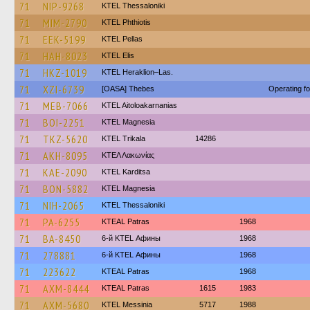
71
NIP-9268
KTEL Thessaloniki
71
MIM-2790
ΚΤΕL Phthiotis
71
EEK-5199
KTEL Pellas
71
HAH-8023
KTEL Elis
71
HKZ-1019
KTEL Heraklion–Las.
71
XZI-6739
[OASA] Thebes
Operating f
71
MEB-7066
KTEL Aitoloakarnanias
71
BOI-2251
ΚΤΕL Magnesia
71
TKZ-5620
ΚΤΕL Τrikala
14286
71
AKH-8095
ΚΤΕΛ Λακωνίας
71
KAE-2090
ΚΤΕL Karditsa
71
BON-5882
ΚΤΕL Magnesia
71
NIH-2065
KTEL Thessaloniki
71
PA-6255
KTEAL Patras
1968
71
BA-8450
6-й KTEL Афины
1968
71
278881
6-й KTEL Афины
1968
71
223622
KTEAL Patras
1968
71
AXM-8444
KTEAL Patras
1615
1983
71
AXM-5680
KTEL Messinia
5717
1988