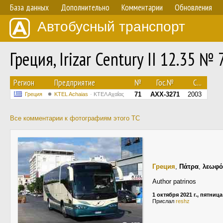
База данных
Дополнительно
Комментарии
Обновления
Автобусный транспорт
Греция, Irizar Century II 12.35 № 
Регион
Предприятие
№
Гос.№
С...
71
AXX-3271
2003
Греция
KTEL Achaias
ΚΤΕΛ Αχαΐας
Все комментарии к фотографиям этого ТС
Греция
,
Πάτρα
,
λεωφό
Author patrinos
1 октября 2021 г., пятница
Прислал
reshz