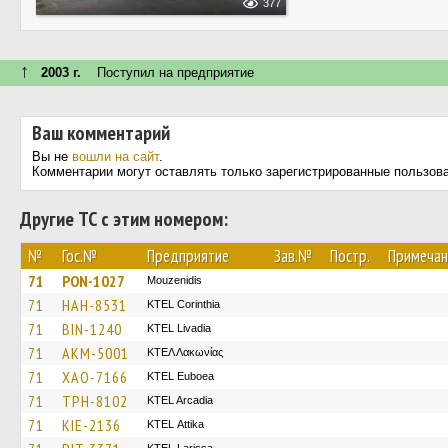
377
↑
2003 г.
Поступил на предприятие
Ваш комментарий
Вы не
вошли на сайт
.
Комментарии могут оставлять только зарегистрированные пользов
Другие ТС с этим номером:
№
Гос.№
Предприятие
Зав.№
Постр.
Примечан
71
PON-1027
Mouzenidis
71
HAH-8531
KTEL Corinthia
71
BIN-1240
KTEL Livadia
71
AKM-5001
ΚΤΕΛ Λακωνίας
71
XAO-7166
ΚΤΕL Euboea
71
TPH-8102
KTEL Arcadia
71
KIE-2136
KΤΕL Αttika