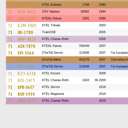
71
XAH-9944
ΚΤΕL Euboea
1768
1990
71
YEM-4971
OSY Афины
26082
1994
71
AXY-5100
KTEAL Patras
1991
1995
71
KZM-3005
ΚΤΕL Τrikala
2003
71
IBI-2780
TrainΟSE
2005
71
XNP-9828
KTEL Chania–Reth.
2005
71
AZK-7870
KTEAL Patras
700449
2007
71
EPI-5364
[TheTA] Serres
113948
2007
Για λογαρι
71
XEH-8322
[ΟΑΣΑ] Αttikis
601176
2007
Operating f
71
EPI-5364
[TheTA] Serres
113948
2007
Για λογαρι
71
KZT-6338
ΚΤΕL Kozani
2009
71
BOI-2473
KTEL Chania–Reth.
1063
06.2009
71
EPX-5657
KTEL Serres
2018
71
BOY-1939
ΚΤΕL Magnesia
2018
71
XNO-3171
KTEL Chania–Reth.
2019