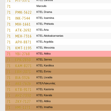
71
PIT-3371
KTEL Larissa
71
Maroulis
71
PMK-5622
KTEL Drama
71
INK-7544
KTEL Ioannina
71
MIH-1661
ΚΤΕL Phthiotis
71
ATK-2692
KTEL Arta
71
MEH-7316
KTEL Aitoloakarnanias
71
APH-8871
KTEL Argolida
71
KMT-1195
KTEL Messinia
71
YBI-2768
KΤΕL Αttika
71
EPK-2850
KTEL Serres
71
KAM-8271
ΚΤΕL Karditsa
71
EBH-2071
KTEL Evrou
71
BIA-3326
KTEL Livadia
71
AKE-7626
ΚΤΕΛ Λακωνίας
71
KTB-9171
KTEL Kastoria
71
AHZ-7330
KTEL Kavala
71
ZKY-7127
KΤΕL Αttika
71
HMI-1271
KTEL Imathia