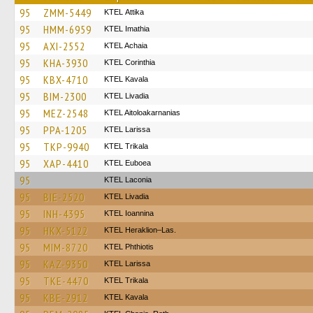
95
ZMM-5449
KΤΕL Αttika
95
HMM-6959
KTEL Imathia
95
AXI-2552
KTEL Achaia
95
KHA-3930
KTEL Corinthia
95
KBX-4710
KTEL Kavala
95
BIM-2300
KTEL Livadia
95
MEZ-2548
KTEL Aitoloakarnanias
95
PPA-1205
KTEL Larissa
95
TKP-9940
ΚΤΕL Τrikala
95
XAP-4410
ΚΤΕL Euboea
95
ΚΤΕL Laconia
95
BIE-2520
KTEL Livadia
95
INH-4395
KTEL Ioannina
95
HKX-5122
KTEL Heraklion–Las.
95
MIM-8720
ΚΤΕL Phthiotis
95
KAZ-9350
KTEL Larissa
95
TKE-4470
ΚΤΕL Τrikala
95
KBE-2912
KTEL Kavala