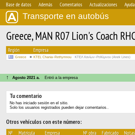
Base de datos
Además
Comentarios
Actualizaciones
Ayuda
Transporte en autobús
Greece, MAN R07 Lion's Coach R
Región
Empresa
Greece
KTEL Chania–Rethymnou
ΚΤΕΛ Χανίων–Ρεθύμνου (Anek Lines)
↑
Agosto 2021 a.
Entró a la empresa
Tu comentario
No has iniciado sesión en el sitio.
Solo los usuarios registrados pueden dejar comentarios..
Otros vehículos con este número:
№
Matrícula
Empresa
№ obra
Fabricado
Notas