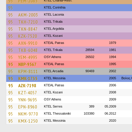
95
PEM-2085
KTEL Chania–Reth.
95
KTEL Corinthia
95
AKM-2003
ΚΤΕL Laconia
95
TKH-7210
ΚΤΕL Τrikala
95
TKN-8847
KTEL Argolida
95
KZK-7520
ΚΤΕL Kozani
95
AXN-9910
KTEAL Patras
1979
95
TKB-6048
ΚΤΕL Τrikala
28594
1981
95
YEM-4995
OSY Athens
26502
1994
95
NBP-9567
KTEAL Patras
1995
95
KPM-8111
KTEL Arcadia
90469
2002
95
KMK-1735
KTEL Messinia
2005
Βολος 
95
AZK-7198
KTEAL Patras
2006
95
KZT-4057
ΚΤΕL Kozani
2008
95
YNN-9695
OSY Athens
2009
95
EPN-8960
KTEL Serres
389
05.2009
95
NKM-9770
KTEL Thessaloniki
103380
06.2012
95
KMX-1250
KTEL Messinia
2020