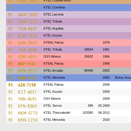
95
PEM-2085
KTEL Chania–Reth.
95
KTEL Corinthia
95
AKM-2003
ΚΤΕL Laconia
95
TKH-7210
ΚΤΕL Τrikala
95
TKN-8847
KTEL Argolida
95
KZK-7520
ΚΤΕL Kozani
95
AXN-9910
KTEAL Patras
1979
95
TKB-6048
ΚΤΕL Τrikala
28594
1981
95
YEM-4995
OSY Athens
26502
1994
95
NBP-9567
KTEAL Patras
1995
95
KPM-8111
KTEL Arcadia
90469
2002
95
KMK-1735
KTEL Messinia
2005
Βολος Λεω
95
AZK-7198
KTEAL Patras
2006
95
KZT-4057
ΚΤΕL Kozani
2008
95
YNN-9695
OSY Athens
2009
95
EPN-8960
KTEL Serres
389
05.2009
95
NKM-9770
KTEL Thessaloniki
103380
06.2012
95
KMX-1250
KTEL Messinia
2020