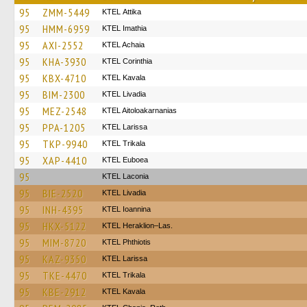
95
ZMM-5449
KΤΕL Αttika
95
HMM-6959
KTEL Imathia
95
AXI-2552
KTEL Achaia
95
KHA-3930
KTEL Corinthia
95
KBX-4710
KTEL Kavala
95
BIM-2300
KTEL Livadia
95
MEZ-2548
KTEL Aitoloakarnanias
95
PPA-1205
KTEL Larissa
95
TKP-9940
ΚΤΕL Τrikala
95
XAP-4410
ΚΤΕL Euboea
95
ΚΤΕL Laconia
95
BIE-2520
KTEL Livadia
95
INH-4395
KTEL Ioannina
95
HKX-5122
KTEL Heraklion–Las.
95
MIM-8720
ΚΤΕL Phthiotis
95
KAZ-9350
KTEL Larissa
95
TKE-4470
ΚΤΕL Τrikala
95
KBE-2912
KTEL Kavala