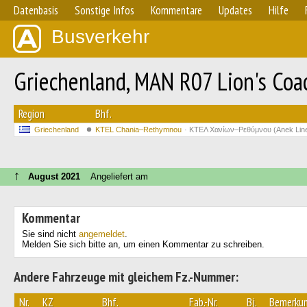
Datenbasis
Sonstige Infos
Kommentare
Updates
Hilfe
Busverkehr
Griechenland, MAN R07 Lion's Coa
Region
Bhf.
Griechenland
KTEL Chania–Rethymnou
ΚΤΕΛ Χανίων–Ρεθύμνου (Anek Lin
↑
August 2021
Angeliefert am
Kommentar
Sie sind nicht
angemeldet
.
Melden Sie sich bitte an, um einen Kommentar zu schreiben.
Andere Fahrzeuge mit gleichem Fz.-Nummer:
Nr.
KZ
Bhf.
Fab.-Nr.
Bj.
Bemerku