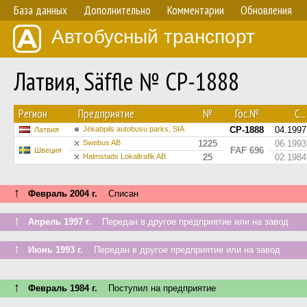
База данных
Дополнительно
Комментарии
Обновления
Автобусный транспорт
Латвия, Säffle № CP-1888
Регион
Предприятие
№
Гос.№
С...
Jēkabpils autobusu parks, SIA
CP-1888
04.1997
Латвия
Swebus AB
1225
06.1993
FAF 696
Швеция
Halmstads Lokaltrafik AB
25
02.1984
↑
Февраль 2004 г.
Списан
↑
Апрель 1997 г.
Передан в другое предприятие или на завод
↑
Июнь 1993 г.
Передан в другое предприятие или на завод
↑
Февраль 1984 г.
Поступил на предприятие