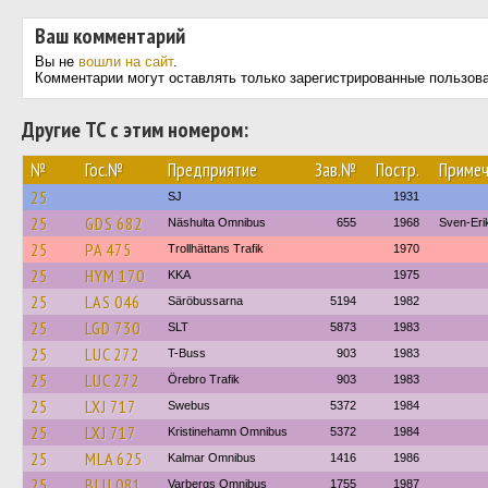
Ваш комментарий
Вы не
вошли на сайт
.
Комментарии могут оставлять только зарегистрированные пользов
Другие ТС с этим номером:
№
Гос.№
Предприятие
Зав.№
Постр.
Примеч
25
SJ
1931
25
GDS 682
Näshulta Omnibus
655
1968
Sven-Eri
25
PA 475
Trollhättans Trafik
1970
25
HYM 170
KKA
1975
25
LAS 046
Säröbussarna
5194
1982
25
LGD 730
SLT
5873
1983
25
LUC 272
T-Buss
903
1983
25
LUC 272
Örebro Trafik
903
1983
25
LXJ 717
Swebus
5372
1984
25
LXJ 717
Kristinehamn Omnibus
5372
1984
25
MLA 625
Kalmar Omnibus
1416
1986
25
BLU 081
Varbergs Omnibus
1755
1987