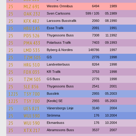
25
MLZ 691
Westins Omnibus
6494
1989
25
OAK 232
Sven Carlssons
599 / 105
05.1989
25
KFX 482
Larssons Busstrafik
2060
08.1990
25
HBU 145
Esse Trafik
2091
1991
25
PDS 526
Thygessons Buss
7308
11.1992
25
PMA 433
Polarbuss Trafik
7403
09.1993
25
LMD 535
Byberg & Nordins
148786
1997
25
TZM 505
GS
2776
1998
25
HRG 510
Landvetterbuss
8264
1998
25
FOX 035
KR Trafik
3753
1998
25
TZM 505
GS Buss
2776
1998
25
SLE 856
Thygessons Buss
2541
2001
1225
TSY 700
Busslink
2955
05.2003
1225
TSY 700
[Keolis] SE
2955
05.2003
25
UES 823
Vänersborgs Linje
3140
2004
25
WUJ 590
Strömma
176
10.2004
25
WUJ 590
Ekmanbuss
176
10.2004
25
XTX 217
Abramssons Buss
3537
2007