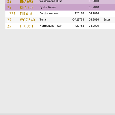
25
BNA 695
Weidermans Buss
01.2010
25
BNA 695
Björks Resor
01.2010
1225
EJR 616
Bergkvarabuss
128178
04.2014
25
WOZ 540
Tuna
OA11763
04.2016
Ester
25
FFK 06H
Norrbottens Trafik
422783
04.2020