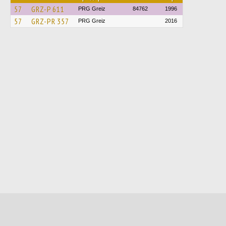
57
GRZ-P 611
PRG Greiz
84762
1996
57
GRZ-PR 357
PRG Greiz
2016