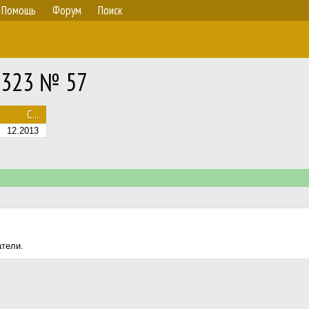
Помощь
Форум
Поиск
NL323 № 57
С...
12.2013
атели.