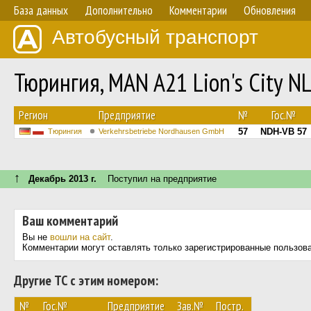
База данных
Дополнительно
Комментарии
Обновления
Автобусный транспорт
Тюрингия, MAN A21 Lion's City 
Регион
Предприятие
№
Гос.№
57
NDH-VB 57
Тюрингия
Verkehrsbetriebe Nordhausen GmbH
↑
Декабрь 2013 г.
Поступил на предприятие
Ваш комментарий
Вы не
вошли на сайт
.
Комментарии могут оставлять только зарегистрированные пользов
Другие ТС с этим номером:
№
Гос.№
Предприятие
Зав.№
Постр.