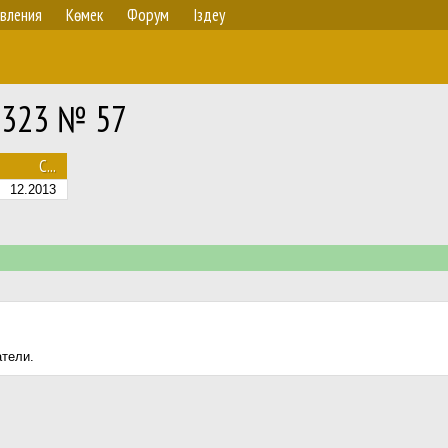
вления
Көмек
Форум
Іздеу
NL323 № 57
С...
12.2013
атели.