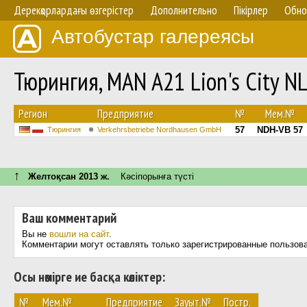
Дерекқорлардағы өзгерістер
Дополнительно
Пікірлер
Обно
Автобустар галереясы
Тюрингия, MAN A21 Lion's City 
Регион
Предприятие
№
Мем.№
57
NDH-VB 57
Тюрингия
Verkehrsbetriebe Nordhausen GmbH
↑
Желтоқсан 2013 ж.
Кәсіпорынға түсті
Ваш комментарий
Вы не
вошли на сайт
.
Комментарии могут оставлять только зарегистрированные пользов
Осы нөмірге ие басқа көліктер:
№
Мем.№
Предприятие
Зауыт.№
Постр.