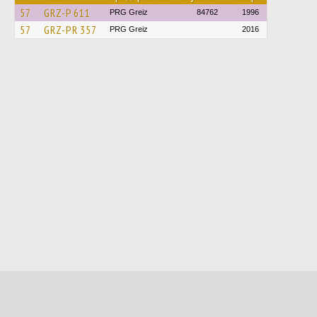
57
GRZ-P 611
PRG Greiz
84762
1996
57
GRZ-PR 357
PRG Greiz
2016