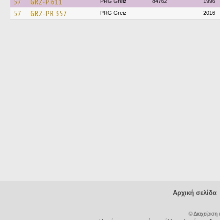
57
GRZ-P 611
PRG Greiz
84762
1996
57
GRZ-PR 357
PRG Greiz
2016
Αρχική σελίδα
© Διαχείριση