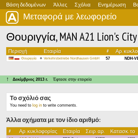
Βάση δεδομένων
Άλλες
Σχόλια
Ενημέρωση
Β
Μεταφορά με λεωφορείο
Θουριγγία, MAN A21 Lion's City
Περιοχή
Εταιρία
#
Αρ. κυκλ
57
NDH-V
Θουριγγία
Verkehrsbetriebe Nordhausen GmbH
↑
Δεκέμβριος 2013 г.
Έφτασε στην εταιρεία
Το σχόλιό σας
You need to
log in
to write comments.
Άλλα οχήματα με τον ίδιο αριθμό:
#
Αρ. κυκλοφορίας
Εταιρία
Σειρ. αρ.
Κατασκ. το