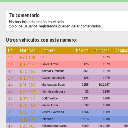
Tu comentario
No has iniciado sesión en el sitio.
Solo los usuarios registrados pueden dejar comentarios..
Otros vehículos con este número:
№
Matrícula
Empresa
№ obra
Fabricado
Desgua
144
HYO 300
LT
1975
144
KJE 744
Gävle Trafik
126
1979
44
KSO 365
Kalmar Omnibus
361
1979
144
KJE 744
Gävle Lokaltrafik
126
1979
44
NPH 585
Mariestads Buss
2155
10.1987
44
NZX 363
Härnösandsbuss
32
1988
44
NOY 023
EGETrafiken
1131
1988
144
NZX 363
Gävle Trafik
32
1988
44
NXX 367
Västra Götaland
1264
1989
44
NNS 898
Pitebuss
13716
1989
44
OUB 300
Kålleredsbussarna
6969
09.1989
09