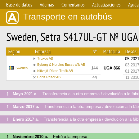
Base de datos
Además
Comentarios
Actualizaciones
Ayuda
Transporte en autobús
Sweden, Setra S417UL-GT № UGA
Región
Empresa
№
Matrícula
Desde..
Truxco AB
05.202
Byberg & Nordins Busstrafik AB
03.201
144
UGA 866
Sweden
Klövsjö-Rätan Trafik AB
01.201
Ceris Resor AB
44
11.201
↑
Mayo 2021 a.
Transferencia a la otra empresa / devolución a la fábr
↑
Marzo 2017 a.
Transferencia a la otra empresa / devolución a la fáb
↑
Enero 2017 a.
Transferencia a la otra empresa / devolución a la fáb
↑
Noviembre 2010 a.
Entró a la empresa