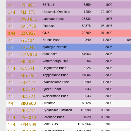
44
JYH 495
EB Trafik
6859
1990
144
PLH 576
Uddevalla Omnibus
7280
12.1992
44
DWU 851
Landvetterbuss
25833
1997
44
DAK 780
Pitebuss
50375
06.1997
144
OZX 839
GUB
29769
07.1999
44
RYC 307
Brunflo Buss
9340
11.2000
09
44
TRC 046
Byberg & Nordins
2003
44
TMX 820
Stockholm
151063
2003
44
XBE 023
Vänersborgs Linje
56
2005
144
XJA 321
Lingmerths Buss
6225
2005
44
XEY 490
Thygessons Buss
955-05
2005
44
EBP 577
Svalbovikens Buss
10990
11.2006
44
DDC 823
Björks Resor
6543
2008
44
DDC 823
Weidermans Buss
6543
2008
44
BRO 300
Strömma
80128
2009
44
DNR 715
Rydaholms Bilstation
113998
08.2012
144
DSZ 870
Förenade Buss
1020
05.2013
144
EYM 909
Söne Buss
P163964
2016