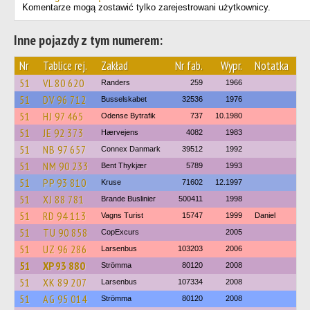
Komentarze mogą zostawić tylko zarejestrowani użytkownicy.
Inne pojazdy z tym numerem:
Nr
Tablice rej.
Zakład
Nr fab.
Wypr.
Notatka
51
VL 80 620
Randers
259
1966
51
DV 96 712
Busselskabet
32536
1976
51
HJ 97 465
Odense Bytrafik
737
10.1980
51
JE 92 373
Hærvejens
4082
1983
51
NB 97 657
Connex Danmark
39512
1992
51
NM 90 233
Bent Thykjær
5789
1993
51
PP 93 810
Kruse
71602
12.1997
51
XJ 88 781
Brande Buslinier
500411
1998
51
RD 94 113
Vagns Turist
15747
1999
Daniel
51
TU 90 858
CopExcurs
2005
51
UZ 96 286
Larsenbus
103203
2006
51
XP 93 880
Strömma
80120
2008
51
XK 89 207
Larsenbus
107334
2008
51
AG 95 014
Strömma
80120
2008