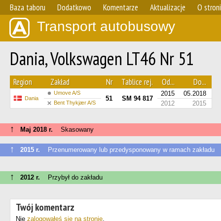
Baza taboru
Dodatkowo
Komentarze
Aktualizacje
O stron
Transport autobusowy
Dania, Volkswagen LT46 Nr 51
Region
Zakład
Nr
Tablice rej.
Od...
Do...
Umove A/S
2015
05.2018
51
SM 94 817
Dania
Bent Thykjær A/S
2012
2015
↑
Maj 2018 r.
Skasowany
↑
2015 r.
Przenumerowany lub przedysponowany w ramach zakładu
↑
2012 r.
Przybył do zakładu
Twój komentarz
Nie
zalogowałeś się na stronie
.