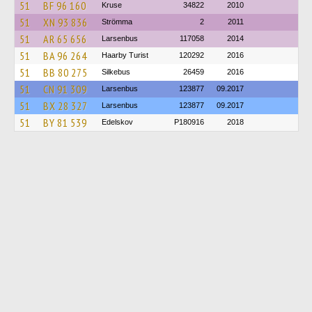
51
BF 96 160
Kruse
34822
2010
51
XN 93 836
Strömma
2
2011
51
AR 65 656
Larsenbus
117058
2014
51
BA 96 264
Haarby Turist
120292
2016
51
BB 80 275
Silkebus
26459
2016
51
CN 91 309
Larsenbus
123877
09.2017
51
BX 28 327
Larsenbus
123877
09.2017
51
BY 81 539
Edelskov
P180916
2018