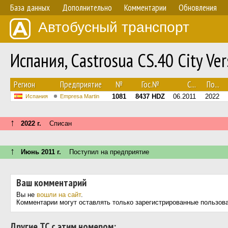
База данных
Дополнительно
Комментарии
Обновления
Автобусный транспорт
Испания, Castrosua CS.40 City V
Регион
Предприятие
№
Гос.№
С...
По...
1081
8437 HDZ
06.2011
2022
Испания
Empresa Martin
↑
2022 г.
Списан
↑
Июнь 2011 г.
Поступил на предприятие
Ваш комментарий
Вы не
вошли на сайт
.
Комментарии могут оставлять только зарегистрированные пользов
Другие ТС с этим номером: