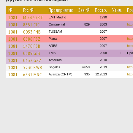
№
Гос.№
Предприятие
Зав.№
Постр.
Утил.
Пр
1081
M 7470 KT
EMT Madrid
1990
1081
8651 CJC
Continental
829
2003
http
1081
0053 FNB
TUSSAM
2007
1081
0686 FSZ
Plana
2007
http
1081
1470 FSB
ARES
2007
http
1081
0589 GJB
TMB
2008
1
Про
1081
0332 GZZ
Amarillos
2010
1081
5230 KWB
Sagalés
37659
2019
http
1081
6332 MNC
Avanza (CRTM)
935
12.2023
http