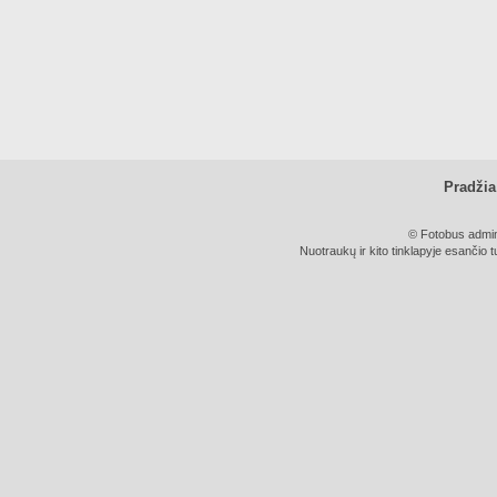
Pradžia
© Fotobus admini
Nuotraukų ir kito tinklapyje esančio t