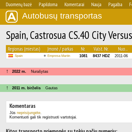
Duomenų bazė
Papildoma
Komentarai
Nauja
Pagalba
F
Autobusų transportas
Spain, Castrosua CS.40 City Versu
Regionas (miestas)
Įmonė / parkas
Nr.
Valst. Nr.
Nuo...
1081
8437 HDZ
2011-06
Spain
Empresa Martin
↑
2022 m.
Nurašytas
↑
2011 m. birželis
Gautas
Komentaras
Jūs
neprisijungėte
.
Komentuoti gali tik registruoti vartotojai.
Kitos transporto priemonės su tokiu pačiu numeriu: