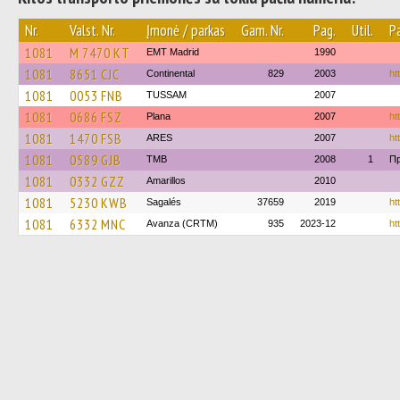
Nr.
Valst. Nr.
Įmonė / parkas
Gam. Nr.
Pag.
Util.
P
1081
M 7470 KT
EMT Madrid
1990
1081
8651 CJC
Continental
829
2003
ht
1081
0053 FNB
TUSSAM
2007
1081
0686 FSZ
Plana
2007
ht
1081
1470 FSB
ARES
2007
ht
1081
0589 GJB
TMB
2008
1
Пр
1081
0332 GZZ
Amarillos
2010
1081
5230 KWB
Sagalés
37659
2019
ht
1081
6332 MNC
Avanza (CRTM)
935
2023-12
ht