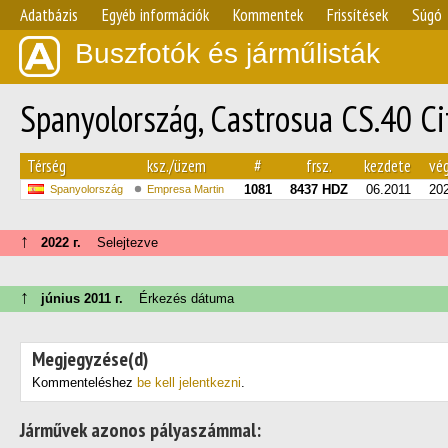
Adatbázis
Egyéb információk
Kommentek
Frissítések
Súgó
Buszfotók és járműlisták
Spanyolország, Castrosua CS.40 C
Térség
ksz./üzem
#
frsz.
kezdete
vé
1081
8437 HDZ
06.2011
20
Spanyolország
Empresa Martin
↑
2022 г.
Selejtezve
↑
június 2011 г.
Érkezés dátuma
Megjegyzése(d)
Kommenteléshez
be kell jelentkezni
.
Járművek azonos pályaszámmal: