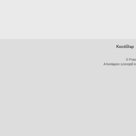
Kezdőlap
© Foto
A honlapon szereplő k