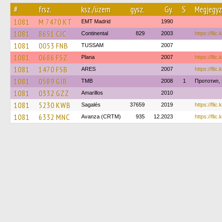
#
frsz.
ksz./üzem
gysz.
Gy.
S
Megjegyz
1081
M 7470 KT
EMT Madrid
1990
1081
8651 CJC
Continental
829
2003
https://flic
1081
0053 FNB
TUSSAM
2007
1081
0686 FSZ
Plana
2007
https://flic
1081
1470 FSB
ARES
2007
https://fli
1081
0589 GJB
TMB
2008
1
Прототип,
1081
0332 GZZ
Amarillos
2010
1081
5230 KWB
Sagalés
37659
2019
https://flic
1081
6332 MNC
Avanza (CRTM)
935
12.2023
https://fli