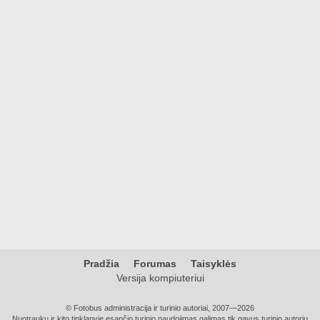
Pradžia
Forumas
Taisyklės
Versija kompiuteriui
© Fotobus administracija ir turinio autoriai, 2007—2026
Nuotraukų ir kito tinklapyje esančio turinio naudojimas galimas tik gavus turinio autorių