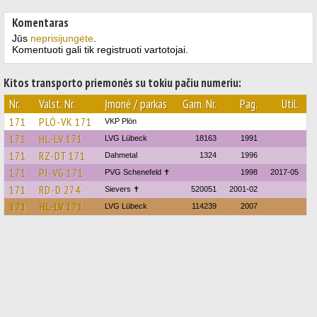
Komentaras
Jūs
neprisijungėte
.
Komentuoti gali tik registruoti vartotojai.
Kitos transporto priemonės su tokiu pačiu numeriu:
Nr.
Valst. Nr.
Įmonė / parkas
Gam. Nr.
Pag.
Util.
171
PLÖ-VK 171
VKP Plön
171
HL-LV 171
LVG Lübeck
18163
1991
171
RZ-DT 171
Dahmetal
1324
1996
171
PI-VG 171
PVG Schenefeld ✝
1998
2017-05
171
RD-D 274
Sievers ✝
520051
2001-02
171
HL-LV 171
LVG Lübeck
114239
2007