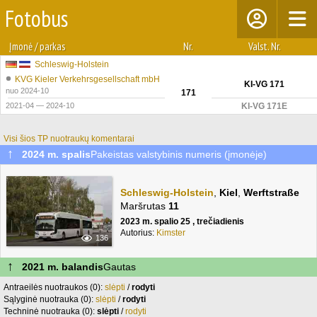
Fotobus
Įmonė / parkas
Nr.
Valst. Nr.
Schleswig-Holstein
KVG Kieler Verkehrsgesellschaft mbH
KI-VG 171
nuo 2024-10
171
2021-04 — 2024-10
KI-VG 171E
Visi šios TP nuotraukų komentarai
↑
2024 m. spalis
Pakeistas valstybinis numeris (įmonėje)
Schleswig-Holstein
,
Kiel
,
Werftstraße
Maršrutas
11
2023 m. spalio 25 , trečiadienis
Autorius:
Kimster
136
↑
2021 m. balandis
Gautas
Antraeilės nuotraukos (0):
slėpti
/
rodyti
Sąlyginė nuotrauka (0):
slėpti
/
rodyti
Techninė nuotrauka (0):
slėpti
/
rodyti