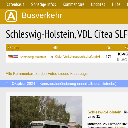
Datenbasis
Sonstige Infos
Kommentare
Updates
Hilfe
Busverkehr
Schleswig-Holstein, VDL Citea SLF
Region
Bhf.
Nr.
K
KI-VG
Kieler Verkehrsgesellschaft mbH
171
Schleswig-Holstein
KI-VG
Alle Kommentare zu den Fotos dieses Fahrzeugs
↑
Oktober 2024
Kennzeichenänderung (innerhalb des Betriebs)
Schleswig-Holstein
,
Ki
Linie
11
Mittwoch, 25. Oktober 202
Aufgenommen von:
Kimster