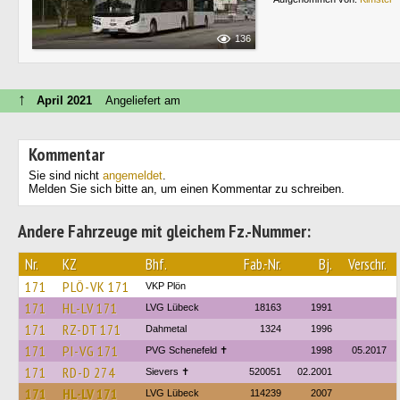
136
↑
April 2021
Angeliefert am
Kommentar
Sie sind nicht
angemeldet
.
Melden Sie sich bitte an, um einen Kommentar zu schreiben.
Andere Fahrzeuge mit gleichem Fz.-Nummer:
Nr.
KZ
Bhf.
Fab.-Nr.
Bj.
Verschr.
171
PLÖ-VK 171
VKP Plön
171
HL-LV 171
LVG Lübeck
18163
1991
171
RZ-DT 171
Dahmetal
1324
1996
171
PI-VG 171
PVG Schenefeld ✝
1998
05.2017
171
RD-D 274
Sievers ✝
520051
02.2001
171
HL-LV 171
LVG Lübeck
114239
2007