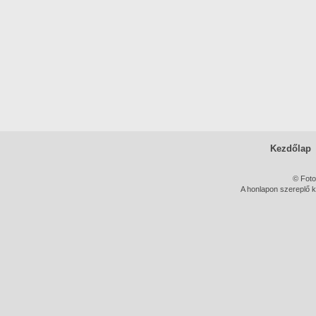
Kezdőlap
© Foto
A honlapon szereplő k