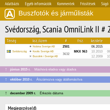
Adatbázis
Egyéb információk
Kommentek
Frissítések
Súgó
Buszfotók és járműlisták
Svédország, Scania OmniLink II #
Térség
ksz./üzem
#
frsz.
kezdete
2501
06.2015
Nobina Sverige AB
MKX 963
10.2010
0
Svédország
Keolis Sverige AB
3632
12.2009
1
Busslink i Sverige AB
↑
június 2015 г.
Máshová eladva vagy átadva
↑
október 2010 г.
Átszámozva vagy átállomásítva
↑
december 2009 г.
Érkezés dátuma
Megjegyzése(d)