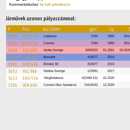
Kommenteléshez
be kell jelentkezni
.
Járművek azonos pályaszámmal:
#
frsz.
ksz./üzem
gysz.
Gy.
2501
PLU 576
Linjebuss
7244
1992
201
2501
PLU 576
Connex
7244
1992
201
3632
SCH 391
Veolia Sverige
S000322
01.2001
03.202
2501
SHD 658
Busslink
415077
2010
2501
SHD 658
[Keolis] SE
415077
2010
3632
YGC 986
Nobina Sverige
123091
2017
3632
EKH 55A
Vårgårdabuss
422465 611
02.2020
2501
JKN 60A
Connect Bus Sandarna
OA15542
12.2020