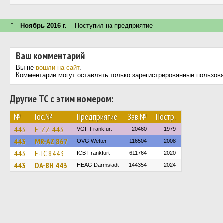
↑
Ноябрь 2016 г.
Поступил на предприятие
Ваш комментарий
Вы не
вошли на сайт
.
Комментарии могут оставлять только зарегистрированные пользов
Другие ТС с этим номером:
№
Гос.№
Предприятие
Зав.№
Постр.
443
F-ZZ 443
VGF Frankfurt
20460
1979
443
MR-AZ 867
OVG Wetter
116504
2008
443
F-IC 8443
ICB Frankfurt
611764
2020
443
DA-BH 443
HEAG Darmstadt
144354
2024