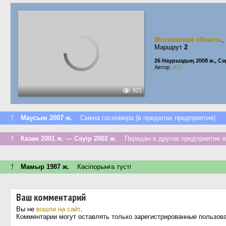
Московская область
,
Маршрут
2
26 Наурыздың 2008 ж., Сә
Автор:
A G
921
↑
Маусым 2007 ж.
Смена госномера (в пределах предприятия)
↑
Казан 2001 ж. — Сәуір 2002 ж.
Передан в другое предприятие и
↑
Мамыр 1987 ж.
Кәсіпорынға түсті
Ваш комментарий
Вы не
вошли на сайт
.
Комментарии могут оставлять только зарегистрированные пользов