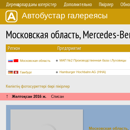
Дерекқорлардағы өзгерістер
Дополнительно
Пікірлер
Обно
Автобустар галереясы
Московская область, Mercedes-
Регион
Предприятие
МАП №2 Производственная база г.Луховицы
Московская область
Hamburger Hochbahn AG (HHA)
Гамбург
Көліктің фотосуреттері бәрі пікірлер
↑
Желтоқсан 2016 ж.
Списан
Московская область
,