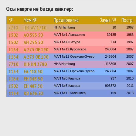
Осы нөмірге ие басқа көліктер:
№
Мем.№
Предприятие
Зауыт.№
Постр.
7710
HH-AV 1710
HHA Hamburg
10
1967
1502
АО 593 50
МАП №1 Лыткарино
39185
1983
1502
АН 295 50
МАП №4 Шатура
114
1997
1164
А 275 ОЕ 190
МАП №12 Куровское
243804
2007
1164
А 275 ОЕ 190
МАП №12 Орехово-Зуево
243804
2007
7710
HH-HN 2780
HHA Hamburg
113308
2007
1164
ЕА 418 50
МАП №12 Орехово-Зуево
243804
2007
1164
ЕН 948 50
МАП №5 Кашира
937
2010
1502
ЕН 487 50
МАП №5 Кашира
906372
2011
1164
КВ 636 50
МАП №11 Балашиха
159
2013