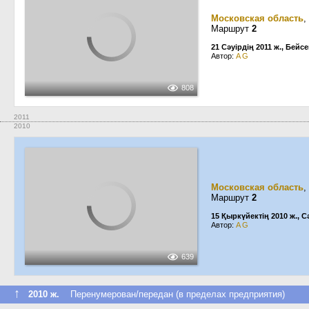
Московская область
,
Маршрут
2
21 Сәуірдің 2011 ж., Бейсе
Автор:
A G
808
2011
2010
Московская область
,
Маршрут
2
15 Қыркүйектің 2010 ж., С
Автор:
A G
639
↑
2010 ж.
Перенумерован/передан (в пределах предприятия)