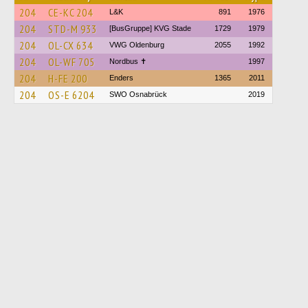
204
CE-KC 204
L&K
891
1976
204
STD-M 933
[BusGruppe] KVG Stade
1729
1979
204
OL-CX 634
VWG Oldenburg
2055
1992
204
OL-WF 705
Nordbus ✝
1997
204
H-FE 200
Enders
1365
2011
204
OS-E 6204
SWO Osnabrück
2019