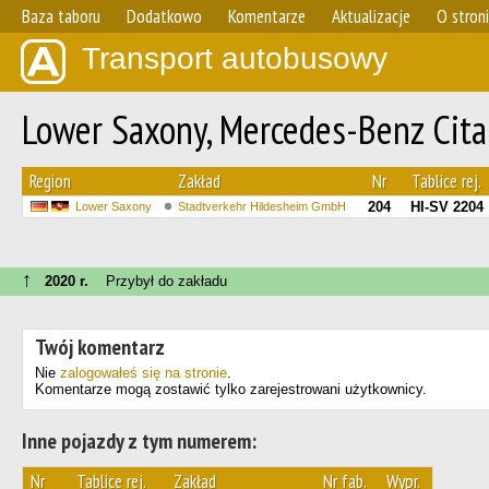
Baza taboru
Dodatkowo
Komentarze
Aktualizacje
O stron
Transport autobusowy
Lower Saxony, Mercedes-Benz Cita
Region
Zakład
Nr
Tablice rej.
204
HI-SV 2204
Lower Saxony
Stadtverkehr Hildesheim GmbH
↑
2020 r.
Przybył do zakładu
Twój komentarz
Nie
zalogowałeś się na stronie
.
Komentarze mogą zostawić tylko zarejestrowani użytkownicy.
Inne pojazdy z tym numerem:
Nr
Tablice rej.
Zakład
Nr fab.
Wypr.