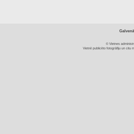
Galven
© Vietnes administ
Vietnē publicēto fotogrāfiju un citu 