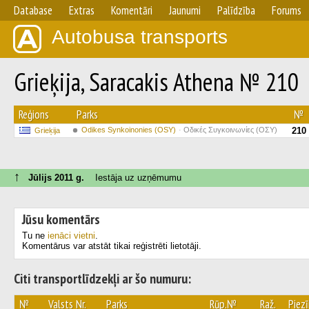
Database
Extras
Komentāri
Jaunumi
Palīdzība
Forums
Autobusa transports
Grieķija, Saracakis Athena № 210
Reģions
Parks
№
Odikes Synkoinonies (OSY)
Οδικές Συγκοινωνίες (ΟΣΥ)
210
Grieķija
↑
Jūlijs 2011 g.
Iestāja uz uzņēmumu
Jūsu komentārs
Tu ne
ienāci vietni
.
Komentārus var atstāt tikai reģistrēti lietotāji.
Citi transportlīdzekļi ar šo numuru:
№
Valsts Nr.
Parks
Rūp.№
Raž.
Piez