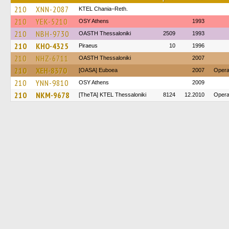
210
XNN-2087
KTEL Chania–Reth.
210
YEK-5210
OSY Athens
1993
210
NBH-9730
OASTH Thessaloniki
2509
1993
210
KHO-4325
Piraeus
10
1996
210
NHZ-6711
OASTH Thessaloniki
2007
210
XEH-8370
[OASA] Euboea
2007
Opera
210
YNN-9810
OSY Athens
2009
210
NKM-9678
[TheTA] KTEL Thessaloniki
8124
12.2010
Opera