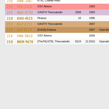
210
XNN-2087
KTEL Chania–Reth.
210
YEK-5210
OSY Athens
1993
210
NBH-9730
OASTH Thessaloniki
2509
1993
210
KHO-4325
Piraeus
10
1996
210
NHZ-6711
OASTH Thessaloniki
2007
210
XEH-8370
[OASA] Euboea
2007
Operati
210
YNN-9810
OSY Athens
2009
210
NKM-9678
[TheTA] KTEL Thessaloniki
8124
12.2010
Operati