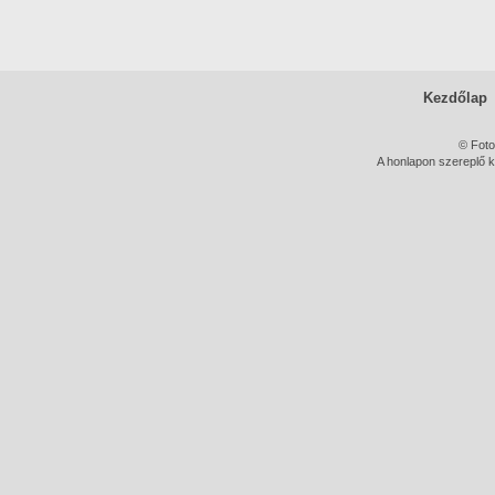
Kezdőlap
© Foto
A honlapon szereplő k