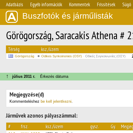
Adatbázis
Egyéb információk
Kommentek
Frissítések
Súgó
Buszfotók és járműlisták
Görögország, Saracakis Athena # 
Térség
ksz./üzem
Görögország
Odikes Synkoinonies (OSY)
Οδικές Συγκοινωνίες (ΟΣΥ)
↑
július 2011 г.
Érkezés dátuma
Megjegyzése(d)
Kommenteléshez
be kell jelentkezni
.
Járművek azonos pályaszámmal:
#
frsz.
ksz./üzem
gysz.
Gy.
Megje