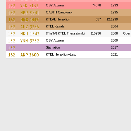
132
YEK-5132
OSY Афины
74578
1993
132
NBP-9541
OASTH Салоники
1995
132
HKX-4447
KTEAL Heraklion
657
12.1999
132
AHZ-9256
KTEL Kavala
2004
132
NKH-1542
[TheTA] KTEL Thessaloniki
115936
2008
Oper
132
YNN-9732
OSY Афины
2009
132
Stamatiou
2017
132
ANP-2600
KTEL Heraklion–Las.
2021