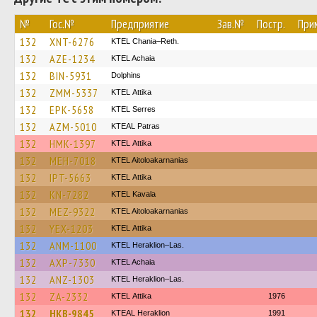
№
Гос.№
Предприятие
Зав.№
Постр.
При
132
XNT-6276
KTEL Chania–Reth.
132
AZE-1234
KTEL Achaia
132
BIN-5931
Dolphins
132
ZMM-5337
KΤΕL Αttika
132
EPK-5658
KTEL Serres
132
AZM-5010
KTEAL Patras
132
HMK-1397
KΤΕL Αttika
132
MEH-7018
KTEL Aitoloakarnanias
132
IPT-5663
KΤΕL Αttika
132
KN-7282
KTEL Kavala
132
MEZ-9322
KTEL Aitoloakarnanias
132
YEX-1203
KΤΕL Αttika
132
ANM-1100
KTEL Heraklion–Las.
132
AXP-7330
KTEL Achaia
132
ANZ-1303
KTEL Heraklion–Las.
132
ZA-2332
KΤΕL Αttika
1976
132
HKB-9845
KTEAL Heraklion
1991