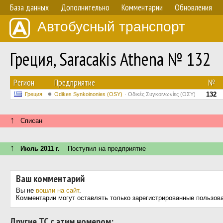
База данных
Дополнительно
Комментарии
Обновления
Автобусный транспорт
Греция, Saracakis Athena № 132
Регион
Предприятие
№
132
Греция
Odikes Synkoinonies (OSY)
Οδικές Συγκοινωνίες (ΟΣΥ)
↑
Списан
↑
Июль 2011 г.
Поступил на предприятие
Ваш комментарий
Вы не
вошли на сайт
.
Комментарии могут оставлять только зарегистрированные пользов
Другие ТС с этим номером: