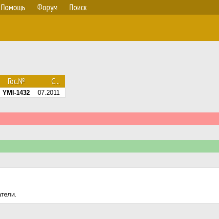
Помощь
Форум
Поиск
Гос.№
С...
YMI-1432
07.2011
атели.