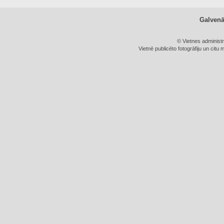
Galven
© Vietnes administ
Vietnē publicēto fotogrāfiju un citu 