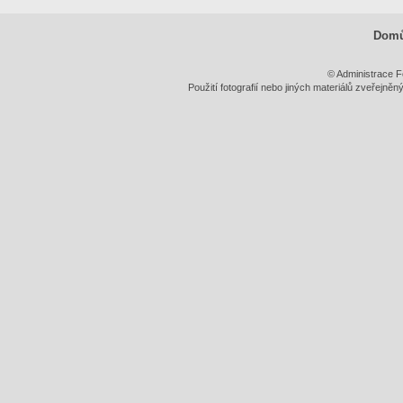
Dom
© Administrace F
Použití fotografií nebo jiných materiálů zveřejně