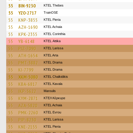
55
BIN-9230
KTEL Thebes
55
YZO-2717
TrainΟSE
55
KNP-3855
KTEL Pieria
55
AZH-1690
KTEL Achaia
55
KPK-2355
KTEL Corinthia
55
YB-6148
KΤΕL Αttika
55
PIZ-7090
KTEL Larissa
55
ATH-1654
KTEL Arta
55
PMT-3882
KTEL Drama
55
KI-7799
KTEL Drama
55
XKM-5080
ΚΤΕL Chalkidikis
55
KBA-6817
KTEL Kavala
55
IKP-5622
Maroulis
55
KYM-2871
ΚΤΕΛ Κέρκυρα
55
AZA-5820
KTEL Achaia
55
PMK-2260
KTEL Evrou
55
PIP-8230
KTEL Larissa
55
KNE-2155
KTEL Pieria