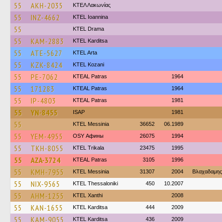
55
AKH-2035
ΚΤΕΛ Λακωνίας
55
INZ-4662
KTEL Ioannina
55
KTEL Drama
55
KAM-2883
ΚΤΕL Karditsa
55
ATE-5627
KTEL Arta
55
KZK-8424
ΚΤΕL Kozani
55
PE-7062
KTEAL Patras
1964
55
171283
KTEAL Patras
1964
55
IP-4803
KTEAL Patras
1981
55
YN-8455
ISAP
1981
55
KTEL Messinia
36652
06.1989
55
YEM-4955
OSY Афины
26075
1994
55
TKH-8055
ΚΤΕL Τrikala
23475
1995
55
AZA-3724
KTEAL Patras
3105
1996
55
KMH-7955
KTEL Messinia
31307
2004
Βλαχαδαμης
55
NIX-9565
KTEL Thessaloniki
450
10.2007
55
AHM-1255
KTEL Xanthi
2008
55
KAN-1655
ΚΤΕL Karditsa
444
2009
55
KAM-9055
ΚΤΕL Karditsa
436
2009