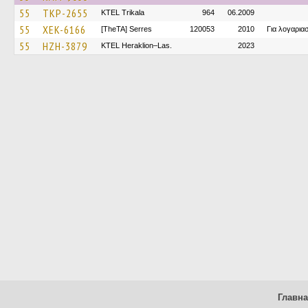
55
TKP-2655
ΚΤΕL Τrikala
964
06.2009
55
XEK-6166
[TheTA] Serres
120053
2010
Για λογαρι
55
HZH-3879
KTEL Heraklion–Las.
2023
Главн