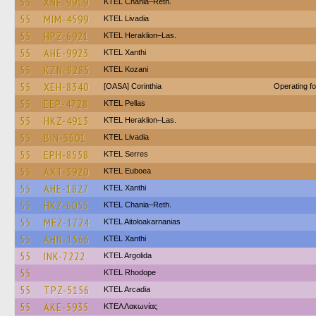
55
XNE-9919
KTEL Chania–Reth.
55
MIM-4599
KTEL Livadia
55
HPZ-6921
KTEL Heraklion–Las.
55
AHE-9923
KTEL Xanthi
55
KZN-8285
ΚΤΕL Kozani
55
XEH-8340
[OASA] Corinthia
Operating f
55
EEP-4728
KTEL Pellas
55
HKZ-4913
KTEL Heraklion–Las.
55
BIN-5601
KTEL Livadia
55
EPH-8558
KTEL Serres
55
AXT-3920
ΚΤΕL Euboea
55
AHE-1827
KTEL Xanthi
55
HKZ-6055
KTEL Chania–Reth.
55
MEZ-1724
KTEL Aitoloakarnanias
55
AHN-1566
KTEL Xanthi
55
INK-7222
KTEL Argolida
55
KTEL Rhodope
55
TPZ-5156
KTEL Arcadia
55
AKE-5935
ΚΤΕΛ Λακωνίας