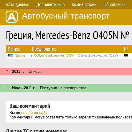
База данных
Дополнительно
Комментарии
Обновления
Автобусный транспорт
Греция, Mercedes-Benz O405N №
Регион
Предприятие
№
Odikes Synkoinonies (OSY)
Οδικές Συγκοινωνίες (ΟΣΥ)
55
Греция
↑
2013 г.
Списан
↑
Июль 2011 г.
Поступил на предприятие
Ваш комментарий
Вы не
вошли на сайт
.
Комментарии могут оставлять только зарегистрированные пользов
Другие ТС с этим номером: