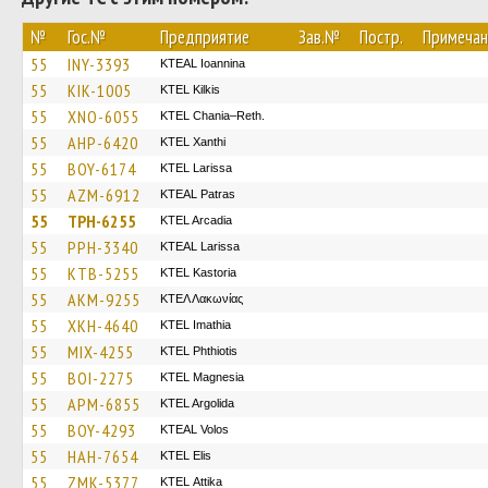
№
Гос.№
Предприятие
Зав.№
Постр.
Примечан
55
INY-3393
KTEAL Ioannina
55
KIK-1005
KTEL Kilkis
55
XNO-6055
KTEL Chania–Reth.
55
AHP-6420
KTEL Xanthi
55
BOY-6174
KTEL Larissa
55
AZM-6912
KTEAL Patras
55
TPH-6255
KTEL Arcadia
55
PPH-3340
KTEAL Larissa
55
KTB-5255
KTEL Kastoria
55
AKM-9255
ΚΤΕΛ Λακωνίας
55
XKH-4640
KTEL Imathia
55
MIX-4255
ΚΤΕL Phthiotis
55
BOI-2275
ΚΤΕL Magnesia
55
APM-6855
KTEL Argolida
55
BOY-4293
KTEAL Volos
55
HAH-7654
KTEL Elis
55
ZMK-5377
KΤΕL Αttika