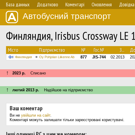
База данных
Додатково
Коментарі
Оновлення
Довідка
Автобусний транспорт
Финляндия, Irisbus Crossway LE
Мiсто
Підприємство
№
Гос.№
З...
До.
877
JIS-744
02.2013
20
Финляндия
Oy Pohjolan Liikenne Ab
↑
2023 р.
Списано
↑
лютий 2013 р.
Надійшов на підприємство
Ваш коментар
Ви не
увійшли на сайт
.
Коментарі можуть залишати тільки зареєстровані користувачі.
Інші одиниці РС з цим же номером: