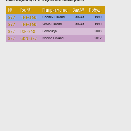
№
Гос.№
Підприємство
Зав.№
Побуд.
877
THF-350
Connex Finland
30243
1990
877
THF-350
Veolia Finland
30243
1990
877
IXE-858
Savonlinja
2008
877
GKN-377
Nobina Finland
2012