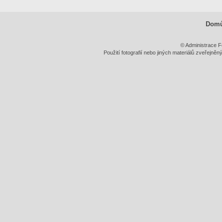
Dom
© Administrace F
Použití fotografií nebo jiných materiálů zveřejně