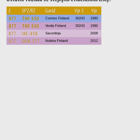
č.
SPZ/RZ
Garáž
Výr. č.
Výr.
877
THF-350
Connex Finland
30243
1990
877
THF-350
Veolia Finland
30243
1990
877
IXE-858
Savonlinja
2008
877
GKN-377
Nobina Finland
2012