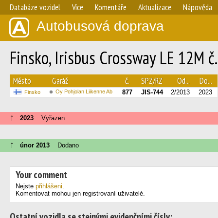
Databáze vozidel
Více
Komentáře
Aktualizace
Nápověda
Autobusová doprava
Finsko, Irisbus Crossway LE 12M č
Město
Garáž
č.
SPZ/RZ
Od...
Do...
Oy Pohjolan Liikenne Ab
877
JIS-744
2/2013
2023
Finsko
↑
2023
Vyřazen
↑
únor 2013
Dodano
Your comment
Nejste
přihlášeni
.
Komentovat mohou jen registrovaní uživatelé.
Ostatní vozidla se stejnými evidenčními čísly: