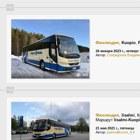
2026
2023
Финляндия
,
Kuopio
,
26 января 2023 г., четверг
Автор:
Спиридонов Владим
400
2023
2021
Финляндия
,
Iisalmi
,
l
Маршрут
Iisalmi-Kuop
21 мая 2021 г., пятница
Автор:
joukkoliikenne_8.6