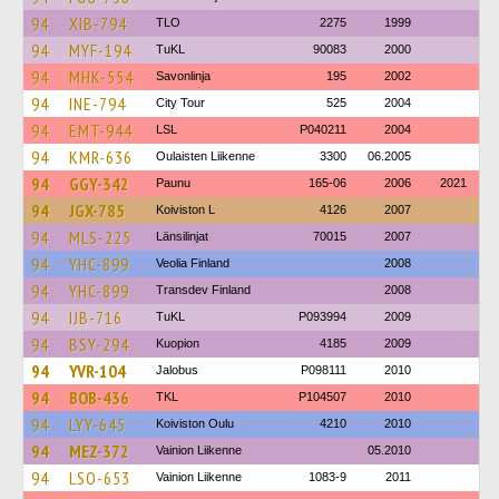
94
XIB-794
TLO
2275
1999
94
MYF-194
TuKL
90083
2000
94
MHK-554
Savonlinja
195
2002
94
INE-794
City Tour
525
2004
94
EMT-944
LSL
P040211
2004
94
KMR-636
Oulaisten Liikenne
3300
06.2005
94
GGY-342
Paunu
165-06
2006
2021
94
JGX-785
Koiviston L
4126
2007
94
MLS-225
Länsilinjat
70015
2007
94
YHC-899
Veolia Finland
2008
94
YHC-899
Transdev Finland
2008
94
IJB-716
TuKL
P093994
2009
94
BSY-294
Kuopion
4185
2009
94
YVR-104
Jalobus
P098111
2010
94
BOB-436
TKL
P104507
2010
94
LYY-645
Koiviston Oulu
4210
2010
94
MEZ-372
Vainion Liikenne
05.2010
94
LSO-653
Vainion Liikenne
1083-9
2011