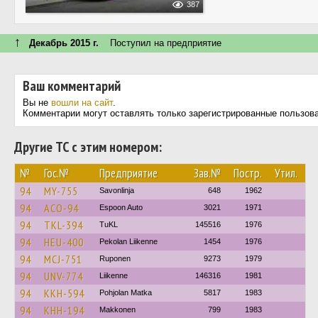
387
↑
Декабрь 2015 г.
Поступил на предприятие
Ваш комментарий
Вы не
вошли на сайт
.
Комментарии могут оставлять только зарегистрированные пользов
Другие ТС с этим номером:
№
Гос.№
Предприятие
Зав.№
Постр.
Утил.
94
MY-755
Savonlinja
648
1962
94
ACO-94
Espoon Auto
3021
1971
94
TKL-394
TuKL
145516
1976
94
HEU-400
Pekolan Liikenne
1454
1976
94
MCJ-751
Ruponen
9273
1979
94
UNV-774
Liikenne
146316
1981
94
KKH-594
Pohjolan Matka
5817
1983
94
KHH-194
Makkonen
799
1983