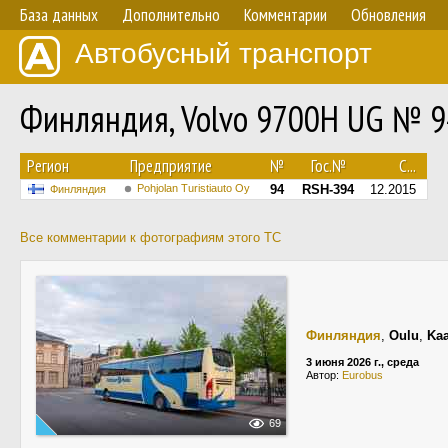
База данных
Дополнительно
Комментарии
Обновления
Автобусный транспорт
Финляндия, Volvo 9700H UG № 9
Регион
Предприятие
№
Гос.№
С...
Pohjolan Turistiauto Oy
94
RSH-394
12.2015
Финляндия
Все комментарии к фотографиям этого ТС
Финляндия
,
Oulu
,
Kaa
3 июня 2026 г., среда
Автор:
Eurobus
69