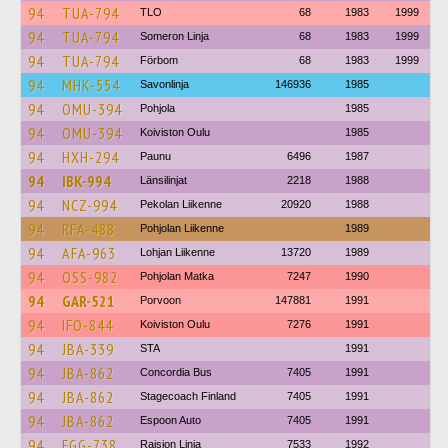
94
TUA-794
TLO
68
1983
1999
94
TUA-794
Someron Linja
68
1983
1999
94
TUA-794
Förbom
68
1983
1999
94
MHK-554
Savonlinja
146936
1985
94
OMU-394
Pohjola
1985
94
OMU-394
Koiviston Oulu
1985
94
HXH-294
Paunu
6496
1987
94
IBK-994
Länsilinjat
2218
1988
94
NCZ-994
Pekolan Liikenne
20920
1988
94
RFA-488
Pohjolan Liikenne
1989
94
AFA-963
Lohjan Liikenne
13720
1989
94
OSS-982
Pohjolan Matka
7247
1990
94
GAR-521
Porvoon
147881
1991
94
IFO-844
Koiviston Oulu
7276
1991
94
JBA-339
STA
1991
94
JBA-862
Concordia Bus
7405
1991
94
JBA-862
Stagecoach Finland
7405
1991
94
JBA-862
Espoon Auto
7405
1991
94
FGG-738
Raision Linja
7533
1992