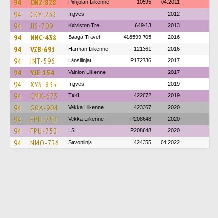
94
ONZ-828
Pohjolan Liikenne
10595
04.2011
94
CKY-233
Ingves
2012
94
JIS-709
Koiviston Tre
649-13
2013
94
NNC-438
Saaga Travel
418599 705
2016
94
VZB-691
Härmän Liikenne
121361
2016
94
INT-596
Länsilinjat
P172736
2017
94
YJE-154
Vainion Liikenne
2017
94
XVS-835
Ingves
2019
94
CMX-673
TuKL
422072
2019
94
GOA-904
Vekka Liikenne
423367
2020
94
FPU-750
Vekka Liikenne
P208648
2020
94
FPU-750
LSL
P208648
2020
94
NMO-776
Savonlinja
424355
04.2022