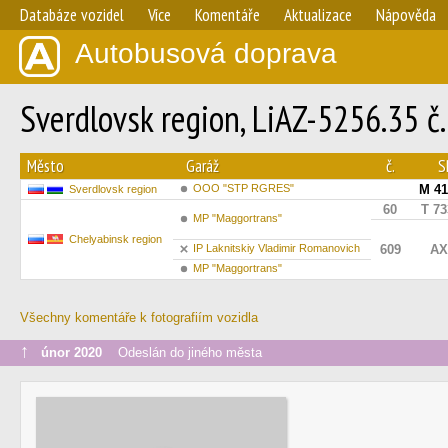
Databáze vozidel
Více
Komentáře
Aktualizace
Nápověda
Autobusová doprava
Sverdlovsk region, LiAZ-5256.35 č
Město
Garáž
č.
S
OOO "STP RGRES"
М 41
Sverdlovsk region
60
Т 73
MP "Maggortrans"
Chelyabinsk region
IP Laknitskiy Vladimir Romanovich
609
АХ
MP "Maggortrans"
Všechny komentáře k fotografiím vozidla
↑
únor 2020
Odeslán do jiného města