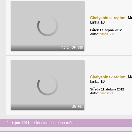
Chelyabinsk region
,
М
Linka
10
Pátek 17. srpna 2012
Autor:
dimas1713
2
385
Chelyabinsk region
,
М
Linka
10
Středa 11. dubna 2012
Autor:
dimas1713
361
↑
říjen 2011
Odeslán do jiného města