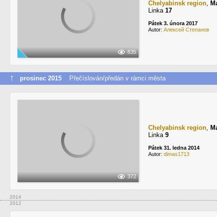
Chelyabinsk region
,
М
Linka
17
Pátek 3. února 2017
Autor:
Алексей Степанов
835
↑
prosinec 2015
Přečíslován/předán v rámci města
Chelyabinsk region
,
М
Linka
9
Pátek 31. ledna 2014
Autor:
dimas1713
372
2014
2012