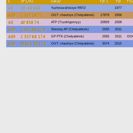
č.
SPZ/RZ
Garáž
Výr. č.
Výr.
Po
60
20-44 ЧБВ
Yuzhnoural'skoye PATO
1977
609
С 167 ОХ 72
OGT: chastnye (Chelyabinsk)
17878
2006
60
АУ 858 74
ATP (Tryokhgornyy)
20859
2008
609
С 537 КК 174
Shestoy AP (Chelyabinsk)
2565
2011
609
С 537 КК 174
GP PTK (Chelyabinsk)
2565
2011
ООО
609
М 813 ТА 174
OGT: chastnye (Chelyabinsk)
3074
2015