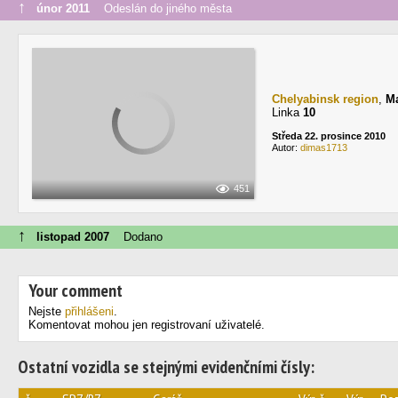
↑
únor 2011
Odeslán do jiného města
Chelyabinsk region
,
М
Linka
10
Středa 22. prosince 2010
Autor:
dimas1713
451
↑
listopad 2007
Dodano
Your comment
Nejste
přihlášeni
.
Komentovat mohou jen registrovaní uživatelé.
Ostatní vozidla se stejnými evidenčními čísly: