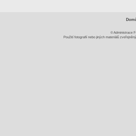
Dom
© Administrace F
Použití fotografií nebo jiných materiálů zveřejně