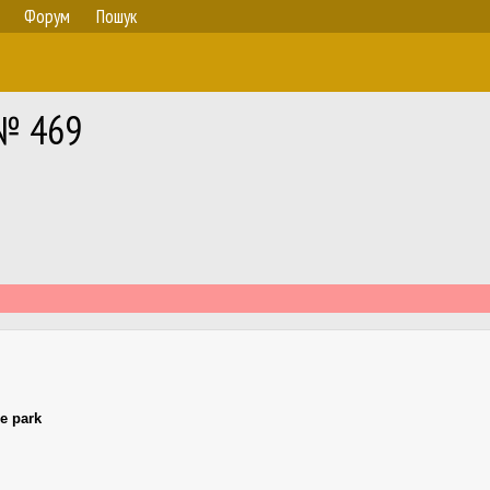
Форум
Пошук
 № 469
e park