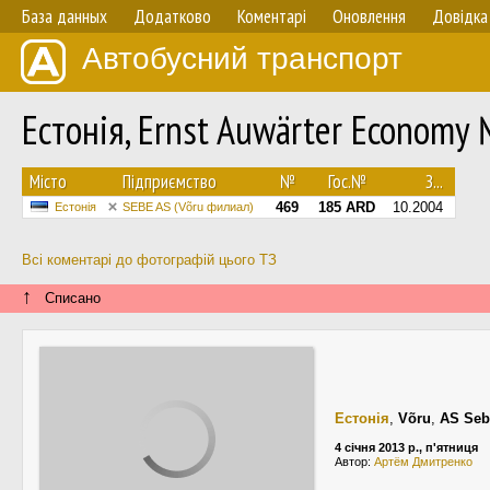
База данных
Додатково
Коментарі
Оновлення
Довідка
Автобусний транспорт
Естонія, Ernst Auwärter Economy
Мiсто
Підприємство
№
Гос.№
З...
469
185 ARD
10.2004
Естонія
SEBE AS (Võru филиал)
Всі коментарі до фотографій цього ТЗ
↑
Списано
Естонія
,
Võru
,
AS Seb
4 січня 2013 р., п'ятниця
Автор:
Артём Дмитренко