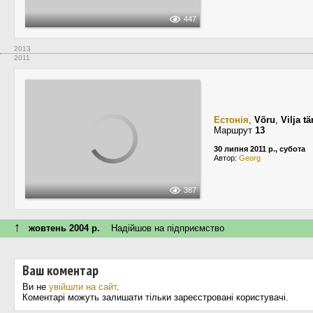
447
2013
2011
Естонія
,
Võru
,
Vilja t
Маршрут
13
30 липня 2011 р., субота
Автор:
Georg
387
↑
жовтень 2004 р.
Надійшов на підприємство
Ваш коментар
Ви не
увійшли на сайт
.
Коментарі можуть залишати тільки зареєстровані користувачі.