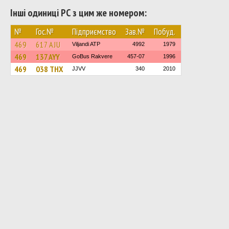
Інші одиниці РС з цим же номером:
№
Гос.№
Підприємство
Зав.№
Побуд.
469
617 AJU
Viljandi ATP
4992
1979
469
137 AYY
GoBus Rakvere
457-07
1996
469
038 THX
JJVV
340
2010