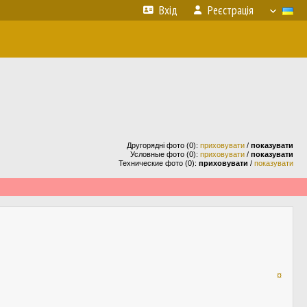
Вхід
Реєстрація
Другорядні фото (0):
приховувати
/
показувати
Условные фото (0):
приховувати
/
показувати
Технические фото (0):
приховувати
/
показувати
¤