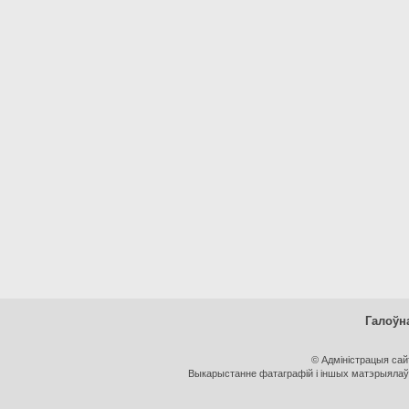
Галоўн
© Адміністрацыя са
Выкарыстанне фатаграфій і іншых матэрыялаў, 