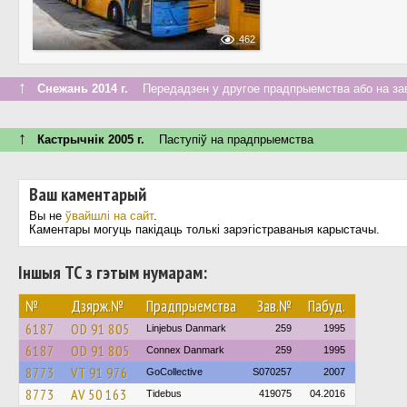
462
↑
Снежань 2014 г.
Передадзен у другое прадпрыемства або на за
↑
Кастрычнік 2005 г.
Паступiў на прадпрыемства
Ваш каментарый
Вы не
ўвайшлі на сайт
.
Каментары могуць пакідаць толькі зарэгістраваныя карыстачы.
Іншыя ТС з гэтым нумарам:
№
Дзярж.№
Прадпрыемства
Зав.№
Пабуд.
6187
OD 91 805
Linjebus Danmark
259
1995
6187
OD 91 805
Connex Danmark
259
1995
8773
VT 91 976
GoCollective
S070257
2007
8773
AV 50 163
Tidebus
419075
04.2016