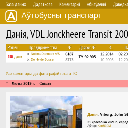
База даных
Дадаткова
Каментарыі
Абнаўленнi
Даведк
Аўтобусны транспарт
Данія, VDL Jonckheere Transit 2
Рэгіён
Прадпрыемства
№
Дзярж.№
З...
Па
Nobina Danmark A/S
6187
12.2014
02.20
TY 92 905
Данія
De Hvide Busser
8773
10.2005
12.20
Усе каментарыі да фатаграфій гэтага ТС
↑
Люты 2019 г.
Спісан
Данія
,
Viborg
,
John St
21 красавіка 2021 г., сера
Аўтар:
KimB10M