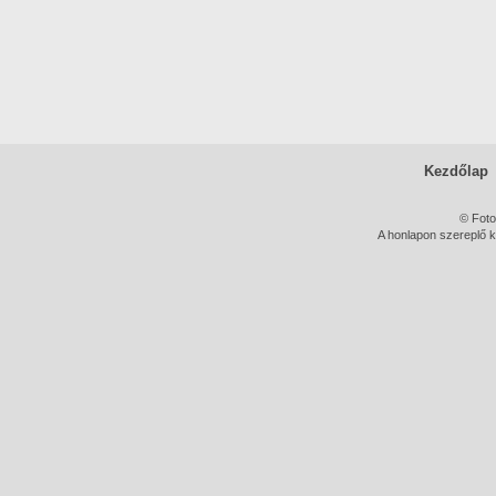
Kezdőlap
© Foto
A honlapon szereplő k