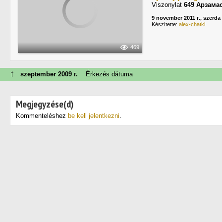
Viszonylat
649 Арзама
9 november 2011 г., szerda
Készítette:
alex-chatki
469
↑
szeptember 2009 г.
Érkezés dátuma
Megjegyzése(d)
Kommenteléshez
be kell jelentkezni
.