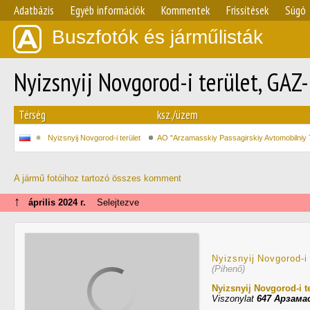
Adatbázis
Egyéb információk
Kommentek
Frissítések
Súgó
Buszfotók és járműlisták
Nyizsnyij Novgorod-i terület, GA
Térség
ksz./üzem
Nyizsnyij Novgorod-i terület
AO "Arzamasskiy Passagirskiy Avtomobilniy 
A jármű fotóihoz tartozó összes komment
↑
április 2024 г.
Selejtezve
Nyizsnyij Novgorod-i 
(Pihenő)
Nyizsnyij Novgorod-i t
Viszonylat
647 Арзама