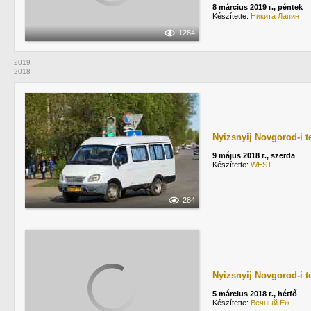
8 március 2019 г., péntek
Készítette:
Никита Лапин
1284
2019
2018
Nyizsnyij Novgorod-i t
9 május 2018 г., szerda
Készítette:
WEST
284
Nyizsnyij Novgorod-i t
5 március 2018 г., hétfő
Készítette:
Вечный Ёж