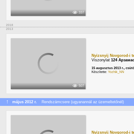
337
2018
2013
Nyizsnyij Novgorod-i t
Viszonylat
124 Арзама
15 augusztus 2013 г., csüt
Készítette:
Yozhik_NN
507
↑
május 2012 г.
Rendszámcsere (ugyanannál az üzemeltetőnél)
Nyizsnyij Novgorod-i t