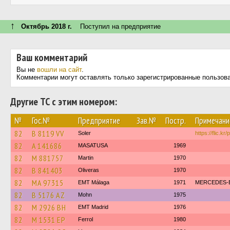
↑
Октябрь 2018 г.
Поступил на предприятие
Ваш комментарий
Вы не
вошли на сайт
.
Комментарии могут оставлять только зарегистрированные пользов
Другие ТС с этим номером:
№
Гос.№
Предприятие
Зав.№
Постр.
Примечани
82
B 8119 VV
Soler
https://flic.kr
82
A 141686
MASATUSA
1969
82
M 881757
Martin
1970
82
B 841403
Oliveras
1970
82
MA 97315
EMT Málaga
1971
MERCEDES-B
82
B 5176 AZ
Mohn
1975
82
M 2926 BH
EMT Madrid
1976
82
M 1531 EP
Ferrol
1980