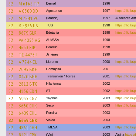
82
M 6168 TP
Bernal
1996
82
A 0500 DD
Agostense
1997
https://flic.kr
82
M 7841 VC
(Madrid)
1997
Autocares A
82
B 5935 US
TUS
1998
https://flic.k
82
8679 GLR
Edetania
1998
https://flic.kr
82
VA 4055 AG
AUVASA
1998
82
4633 FJB
Boadilla
1998
82
TE 4475 I
Jiménez
1999
82
A 7744 EL
Llorente
2000
https://flic.k
82
2095 BKF
Comujesa
2001
82
0470 BHH
Transunion / Torres
2001
https://flic.k
82
2812 BTG
Hilarienca
2002
82
4136 CDN
ST
2002
https://flic.k
82
5935 CGZ
Yajobus
2003
https://flic.k
82
3650 CHK
Seco
2003
https://flic.k
82
6409 CHL
Pereira
2003
82
6639 CNK
Vialco
2003
82
4851 CHH
TMESA
2003
https://flic.k
82
8121 CRK
(Vlc)
2003
Alsina
https:/