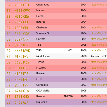
82
7991 CTT
Cuadrabus
2004
https://flic.k
82
4673 CWX
Marina
2004
82
4310 CRW
Herca
2004
82
7967 CXT
BUSred
2004
82
1806 CRJ
Chelvana
2004
https://flic.k
82
5334 CXW
Voramar G.
2004
https://flic.kr
82
8097 CRK
Carrera
2004
https://flic.kr
82
9753 DJN
TSST
2005
https://flic.kr/
82
4446 DWK
TUS
4432
2006
https://flic.k
82
9170 FFV
(Andalucía)
2006
Autocares El T
82
6320 DZS
Tuvisa
2006
https://flic.kr
82
6014 FBT
F.Larrea
2006
https://flic.k
82
4106 FFB
Framar
2006
https://flic.k
82
4472 FHT
GCB
2006
https://flic.k
82
9555 FVK
Cerqueiro
2007
https://flic.k
82
4241 GJW
COA Melilla
2008
82
8961 GBX
Roymar
N-7796
2008
https://flic.k
82
6432 GJK
Sigüenza
2008
https://flic.kr