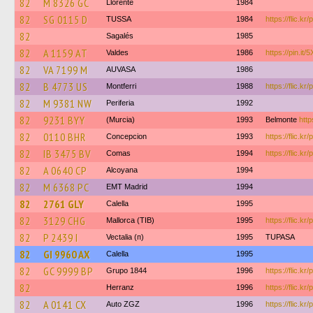
82
M 8326 GC
Llorente
1984
82
SG 0115 D
TUSSA
1984
https://flic.kr
82
Sagalés
1985
82
A 1159 AT
Valdes
1986
https://pin.i
82
VA 7199 M
AUVASA
1986
82
B 4773 US
Montferri
1988
https://flic.kr
82
M 9381 NW
Periferia
1992
82
9231 BYY
(Murcia)
1993
Belmonte
http
82
0110 BHR
Concepcion
1993
https://flic.k
82
IB 3475 BV
Comas
1994
https://flic.k
82
A 0640 CP
Alcoyana
1994
82
M 6368 PC
EMT Madrid
1994
82
2761 GLY
Calella
1995
82
3129 CHG
Mallorca (TIB)
1995
https://flic.k
82
P 2439 I
Vectalia (п)
1995
TUPASA
82
GI 9960 AX
Calella
1995
82
GC 9999 BP
Grupo 1844
1996
https://flic.k
82
Herranz
1996
https://flic.kr
82
A 0141 CX
Auto ZGZ
1996
https://flic.kr