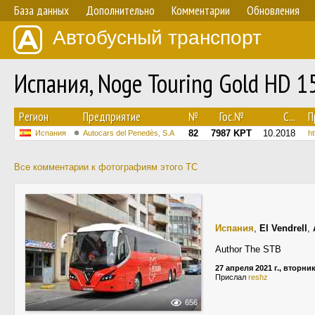
База данных
Дополнительно
Комментарии
Обновления
Автобусный транспорт
Испания, Noge Touring Gold HD 
Регион
Предприятие
№
Гос.№
С...
П
82
7987 KPT
10.2018
Испания
Autocars del Penedès, S.A
ht
Все комментарии к фотографиям этого ТС
Испания
,
El Vendrell
,
Author The STB
27 апреля 2021 г., вторни
Прислал
reshz
656