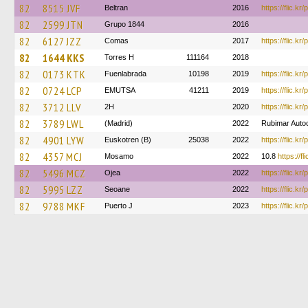
82
8515 JVF
Beltran
2016
https://flic.k
82
2599 JTN
Grupo 1844
2016
82
6127 JZZ
Comas
2017
https://flic.k
82
1644 KKS
Torres H
111164
2018
82
0173 KTK
Fuenlabrada
10198
2019
https://flic.k
82
0724 LCP
EMUTSA
41211
2019
https://flic.
82
3712 LLV
2H
2020
https://flic.k
82
3789 LWL
(Madrid)
2022
Rubimar Auto
82
4901 LYW
Euskotren (B)
25038
2022
https://flic.kr
82
4357 MCJ
Mosamo
2022
10.8
https://f
82
5496 MCZ
Ojea
2022
https://flic.k
82
5995 LZZ
Seoane
2022
https://flic.kr
82
9788 MKF
Puerto J
2023
https://flic.kr