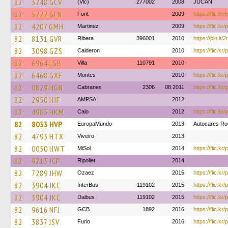
82
3248 GCV
(Vlc)
277002
2008
JUCAN
82
5222 GLN
Font
2009
https://flic.k
82
4207 GMH
Martinez
2009
https://flic.k
82
8131 GVR
Ribera
396001
2010
https://pin.i
82
3098 GZS
Calderon
2010
https://flic.k
82
6964 LGB
Villa
110791
2010
82
6468 GXF
Montes
2010
https://flic.k
82
0829 HGN
Cabranes
2306
08.2011
https://flic.k
82
2950 HJF
AMPSA
2012
82
4985 HKM
Calo
2012
https://flic.kr
82
8033 HVP
EuropaMundo
2013
Autocares Ro
82
4793 HTX
Viveiro
2013
82
0050 HWT
MiSol
2014
https://flic.k
82
9213 JCP
Ripollet
2014
82
7289 JHW
Ozaez
2015
https://flic.k
82
3904 JKC
InterBus
119102
2015
https://flic.k
82
3904 JKC
Daibus
119102
2015
https://flic.k
82
9616 NFJ
GCB
1892
2016
https://flic.kr
82
3837 JSV
Furio
2016
https://flic.kr