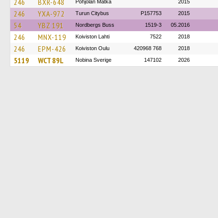
246
BXR-648
Pohjolan Matka
2015
246
YXA-972
Turun Citybus
P157753
2015
54
YBZ 191
Nordbergs Buss
1519-3
05.2016
246
MNX-119
Koiviston Lahti
7522
2018
246
EPM-426
Koiviston Oulu
420968 768
2018
5119
WCT 89L
Nobina Sverige
147102
2026