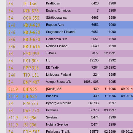
54
JFL 136
Kraftbuss
6428
1988
54
NCN 876
Bodens Omnibus
7
1988
54
OGX 935
Säröbussarna
6663
1989
246
NBU-620
Espoon Auto
6651
1990
246
NBU-620
Stagecoach Finland
6651
1990
246
NBU-620
Concordia Bus
6651
1990
246
NBU-616
Nobina Finland
6649
1990
54
EMO 996
T-Buss
7077
12.1991
54
PXT 905
HL
19135
1992
54
PPP 915
EB Trafik
7264
10.1992
246
TIO-151
Linjebuss Finland
224
1995
54
DMY 407
Veinge Busstrafik
1608 / 003
1995
5119
EJF 985
[Keolis] SE
439
11.1996
09.2014
5119
EJF 985
Busslink
439
11.1996
09.2014
54
EPA 573
Byberg & Nordins
148733
1997
54
DAK 770
Pitebuss
50378
03.1997
5119
JSJ 996
Swebus
C474
1999
5119
JSJ 996
Nobina Sverige
C474
1999
54
EOM 385
Polarbuss Trafik
38575
02.1999
09.2012