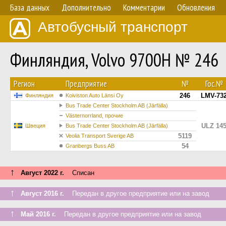
База данных
Дополнительно
Комментарии
Обновления
Автобусный транспорт
Финляндия, Volvo 9700H № 246
Регион
Предприятие
№
Гос.№
246
LMV-73
Финляндия
Koiviston Auto Länsi Oy
Bus Trade Center Stockholm AB (Järfälla)
Västernorrland, прочие
ULZ 14
Швеция
Bus Trade Center Stockholm AB (Järfälla)
5119
Veolia Transport Sverige AB
54
Granbergs Buss AB
↑
Август 2022 г.
Списан
↑
Август 2016 г.
Передан в другое предприятие или на завод
↑
Май 2016 г.
Передан в другое предприятие или на завод