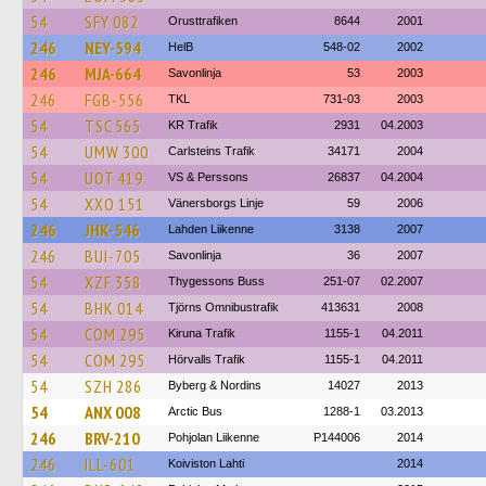
54
SFY 082
Orusttrafiken
8644
2001
246
NEY-594
HelB
548-02
2002
246
MJA-664
Savonlinja
53
2003
246
FGB-556
TKL
731-03
2003
54
TSC 565
KR Trafik
2931
04.2003
54
UMW 300
Carlsteins Trafik
34171
2004
54
UOT 419
VS & Perssons
26837
04.2004
54
XXO 151
Vänersborgs Linje
59
2006
246
JHK-546
Lahden Liikenne
3138
2007
246
BUI-705
Savonlinja
36
2007
54
XZF 358
Thygessons Buss
251-07
02.2007
54
BHK 014
Tjörns Omnibustrafik
413631
2008
54
COM 295
Kiruna Trafik
1155-1
04.2011
54
COM 295
Hörvalls Trafik
1155-1
04.2011
54
SZH 286
Byberg & Nordins
14027
2013
54
ANX 008
Arctic Bus
1288-1
03.2013
246
BRV-210
Pohjolan Liikenne
P144006
2014
246
ILL-601
Koiviston Lahti
2014