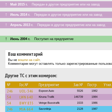
↑
Май 2015 г.
Передан в другое предприятие или на завод
↑
Июль 2014 г.
Передан в другое предприятие или на завод
↑
Апрель 2013 г.
Передан в другое предприятие или на завод
↑
Июнь 2004 г.
Поступил на предприятие
Ваш комментарий
Вы не
вошли на сайт
.
Комментарии могут оставлять только зарегистрированные пользов
Другие ТС с этим номером:
№
Гос.№
Предприятие
Зав.№
Постр.
Утил.
246
UOL-346
Espoon Auto
5526
1982
54
LWN 640
Kiruna Trafik
146739
1984
54
BWY 835
Veinge Busstrafik
1533
1986
246
MJA-664
Savonlinja
2128
1987