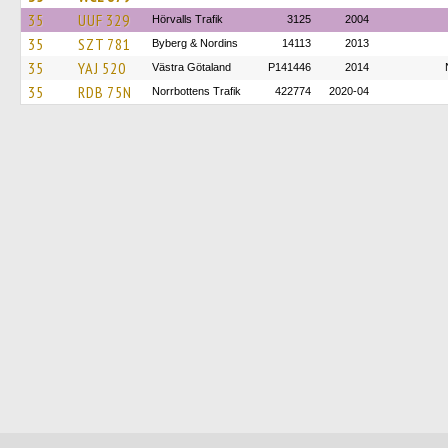
35
UUF 329
Hörvalls Trafik
3125
2004
35
SZT 781
Byberg & Nordins
14113
2013
35
YAJ 520
Västra Götaland
P141446
2014
35
RDB 75N
Norrbottens Trafik
422774
2020-04