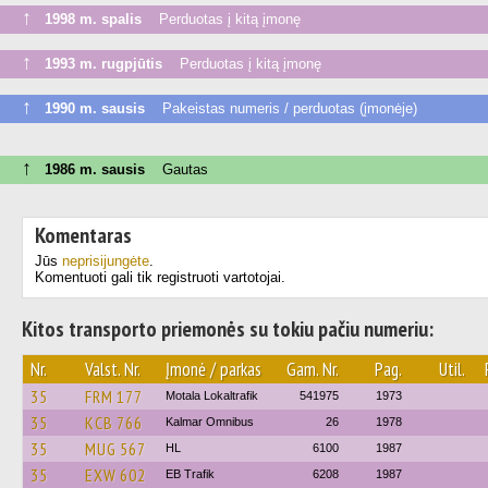
↑
1998 m. spalis
Perduotas į kitą įmonę
↑
1993 m. rugpjūtis
Perduotas į kitą įmonę
↑
1990 m. sausis
Pakeistas numeris / perduotas (įmonėje)
↑
1986 m. sausis
Gautas
Komentaras
Jūs
neprisijungėte
.
Komentuoti gali tik registruoti vartotojai.
Kitos transporto priemonės su tokiu pačiu numeriu:
Nr.
Valst. Nr.
Įmonė / parkas
Gam. Nr.
Pag.
Util.
35
FRM 177
Motala Lokaltrafik
541975
1973
35
KCB 766
Kalmar Omnibus
26
1978
35
MUG 567
HL
6100
1987
35
EXW 602
EB Trafik
6208
1987