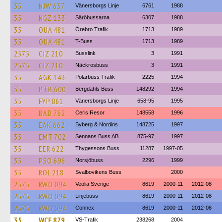
35
NJW 637
Vänersborgs Linje
6761
1988
35
NGZ 133
Säröbussarna
6307
1988
35
OUA 481
Örebro Trafik
1713
1989
35
OUA 481
T-Buss
1713
1989
2575
CJZ 210
Busslink
3
1991
2575
CJZ 210
Näckrosbuss
3
1991
35
AGK 143
Polarbuss Trafik
2225
1994
35
PTB 600
Bergdahls Buss
148292
1994
35
FYP 061
Vänersborgs Linje
658-95
1995
35
BAD 762
Ceris Resor
148558
1996
35
EAK 662
Byberg & Nordins
148725
1997
35
EMT 702
Sennans Buss AB
875-97
1997
35
EER 622
Thygessons Buss
11287
1997-05
35
PSO 696
Norsjöbuss
2296
1999
35
ROL 218
Svalbovikens Buss
2000
2575
RWO 094
Veolia Sverige
8619
2000-11
2012-08
2575
RWO 094
Linjebuss
8619
2000-11
2012-08
2575
RWO 094
Connex
8619
2000-11
2012-08
35
WCE 879
VS-Trafik
238268
2004