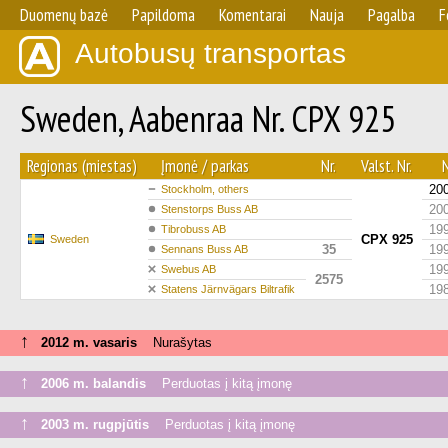
Duomenų bazė
Papildoma
Komentarai
Nauja
Pagalba
F
Autobusų transportas
Sweden, Aabenraa Nr. CPX 925
Regionas (miestas)
Įmonė / parkas
Nr.
Valst. Nr.
N
20
Stockholm, others
20
Stenstorps Buss AB
19
Tibrobuss AB
CPX 925
Sweden
35
19
Sennans Buss AB
19
Swebus AB
2575
19
Statens Järnvägars Biltrafik
↑
2012 m. vasaris
Nurašytas
↑
2006 m. balandis
Perduotas į kitą įmonę
↑
2003 m. rugpjūtis
Perduotas į kitą įmonę