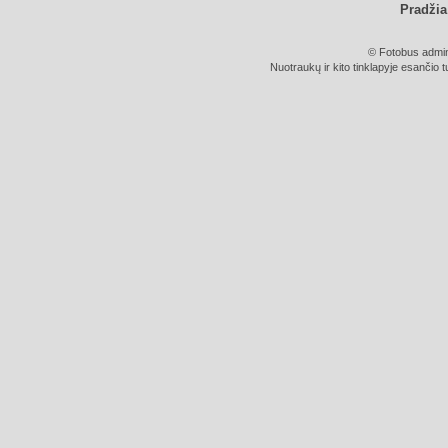
Pradžia
© Fotobus admini
Nuotraukų ir kito tinklapyje esančio t