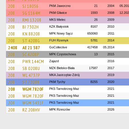
208
SJ 18056
PKM Jaworzno
21
2004
05.20
208
SG 1164M
PKM Gliwice
1593
2008
12.20
208
RMI 13208
MKS Mielec
26
2009
208
BI 7302H
KZK Białystok
8167
2010
208
KN 88208
MPK Nowy Sącz
650060
2011
208
ST 4208G
FUH Rzemyk
5781
2014
2408
AE 21 587
GoCollective
417458
05.2014
208
SC 4208P
MPK Częstochowa
13
2015
208
PWR 144CM
Zajazd
2016
208
SB 0208U
MZK Bielsko-Biała
17587
2017
208
WL 4737P
MKA Jastrzębie-Zdrój
2019
208
ST 7208R
PKM Tychy
B255
2020
208
WGM 7820F
PKS Tarnobrzeg Maz
2021
208
WGM 7820F
PKS Tarnobrzeg Maz
2021
208
WGM 5431F
PKS Tarnobrzeg Maz
2021
208
RZ 208HV
MPK Rzeszów
2026