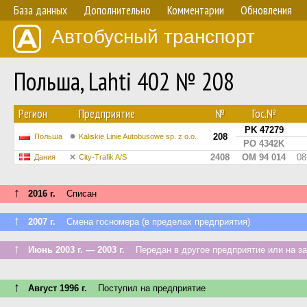
База данных
Дополнительно
Комментарии
Обновления
Автобусный транспорт
Польша, Lahti 402 № 208
Регион
Предприятие
№
Гос.№
PK 47279
208
Польша
Kaliskie Linie Autobusowe sp. z o.o.
PO 4342K
2408
OM 94 014
08
Дания
City-Trafik A/S
↑
2016 г.
Списан
↑
2007 г.
Смена госномера (в пределах предприятия)
↑
Июнь 2003 г. — 2003 г.
Передан в другое предприятие или на з
↑
Август 1996 г.
Поступил на предприятие