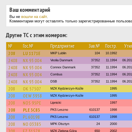
Ваш комментарий
Вы не
вошли на сайт
.
Комментарии могут оставлять только зарегистрированные пользов
Другие ТС с этим номером:
№
Гос.№
Предприятие
Зав.№
Постр.
Утил
208
LU 1171E
MKP Lublin
104
10.1992
2408
NX 93 004
Veolia Danmark
37352
11.1994
06.20
2408
NX 93 004
Connex Danmark
37352
11.1994
06.20
2408
NX 93 004
Combus
37352
11.1994
06.20
2408
NX 93 004
DSB
37352
11.1994
06.20
208
OK 57507
MZK Kędzierzyn-Koźle
1995
208
OEW 3958
MZK Kędzierzyn-Koźle
1995
208
NOS 95PE
Lipnicki
1997
208
PLE 3C83
PKS Leszno
610137
1998
208
PL 60198
PKS Leszno
610137
1998
208
NO 03385
MPK Olsztyn
24
2000
208
FZ 31578
MZK Zielona Góra
650
2002