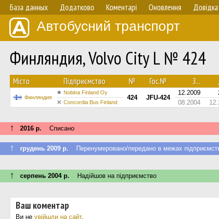
База данных
Додатково
Коментарі
Оновлення
Довідка
Автобусний транспорт
Финляндия, Volvo City L № 424
Мiсто
Підприємство
№
Гос.№
З...
12.2009
Nobina Finland Oy
424
JFU-424
Финляндия
08.2004
12.
Concordia Bus Finland
↑
2016 р.
Списано
↑
грудень 2009 р.
Перенумеровано/передано в межах підприємст
↑
серпень 2004 р.
Надійшов на підприємство
Ваш коментар
Ви не
увійшли на сайт
.