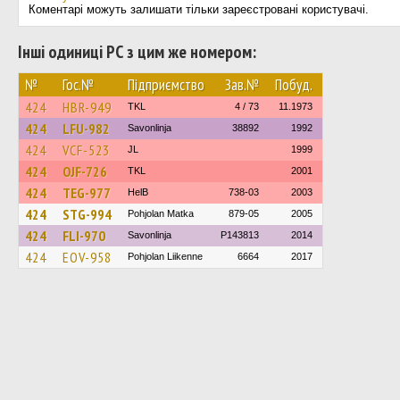
Коментарі можуть залишати тільки зареєстровані користувачі.
Інші одиниці РС з цим же номером:
№
Гос.№
Підприємство
Зав.№
Побуд.
424
HBR-949
TKL
4 / 73
11.1973
424
LFU-982
Savonlinja
38892
1992
424
VCF-523
JL
1999
424
OJF-726
TKL
2001
424
TEG-977
HelB
738-03
2003
424
STG-994
Pohjolan Matka
879-05
2005
424
FLI-970
Savonlinja
P143813
2014
424
EOV-958
Pohjolan Liikenne
6664
2017