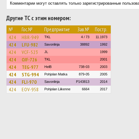
Комментарии могут оставлять только зарегистрированные пользов
Другие ТС с этим номером:
№
Гос.№
Предприятие
Зав.№
Постр.
424
HBR-949
TKL
4 / 73
11.1973
424
LFU-982
Savonlinja
38892
1992
424
VCF-523
JL
1999
424
OJF-726
TKL
2001
424
TEG-977
HelB
738-03
2003
424
STG-994
Pohjolan Matka
879-05
2005
424
FLI-970
Savonlinja
P143813
2014
424
EOV-958
Pohjolan Liikenne
6664
2017