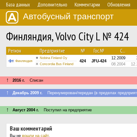
База данных
Дополнительно
Комментарии
Обновления
Автобусный транспорт
Финляндия, Volvo City L № 424
Регион
Предприятие
№
Гос.№
С...
12.2009
Nobina Finland Oy
424
JFU-424
Финляндия
08.2004
12.
Concordia Bus Finland
↑
2016 г.
Списан
↑
Декабрь 2009 г.
Перенумерован/передан (в пределах предприят
↑
Август 2004 г.
Поступил на предприятие
Ваш комментарий
Вы не
вошли на сайт
.