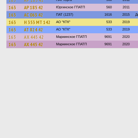
163
АР 185 42
163
АР 185 42
Юргинское ГПАТП
560
2011
163
АС 063 42
ПАТ (1237)
1616
2015
Д
163
Н 353 МТ 142
АО "КТК"
533
2019
163
АТ 824 42
АО "КТК"
533
2019
163
АХ 445 42
Мариинское ГПАТП
9691
2020
163
АХ 445 42
Мариинское ГПАТП
9691
2020