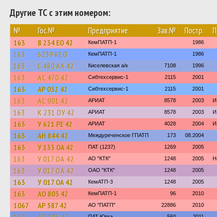
Другие ТС с этим номером:
№
Гос.№
Предприятие
Зав.№
Постр.
П
163
В 234 ЕО 42
КемПАТП-1
1986
163
6239 КЕО
КемПАТП-1
1986
163
С 480 АХ 42
Киселевская а/к
7108
1996
163
АС 470 42
Сибтехсервис-1
2115
2001
163
АР 032 42
Сибтехсервис-1
2115
2001
163
АС 901 42
АРИАТ
8578
2003
И
163
К 231 ОУ 42
АРИАТ
8578
2003
И
163
У 621 РЕ 42
АРИАТ
4028
2004
И
163
АН 844 42
Междуреченское ГПАТП
173
08.2004
163
У 133 ОА 42
ПАТ (1237)
1269
2005
163
У 017 ОА 42
АО "КТК"
1248
2005
Н
163
У 017 ОА 42
ОАО "КТК"
1248
2005
163
У 017 ОА 42
КемАТП-3
1248
2005
163
АО 803 42
КемПАТП-1
96
2010
1067
АР 587 42
АО "ПАТП"
22886
2010
ПАТ Юрга
560
2011