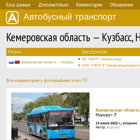
База данных
Дополнительно
Комментарии
Обновления
Автобусный транспорт
Кемеровская область — Кузбасс,
Регион
Предприятие
АО "ПАТП", Новокузнецк
Кемеровская область — Кузбасс
ОАО "ПАТП-4" Новокузнецк(закрыто
Все комментарии к фотографиям этого ТС
Кемеровская область
Маршрут
7
14 июня 2022 г., вторник
Автор:
Курсант