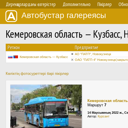
Дерекқорлардағы өзгерістер
Дополнительно
Пікірлер
Обно
Автобустар галереясы
Кемеровская область — Кузбасс,
Регион
Предприятие
АО "ПАТП", Новокузнецк
Кемеровская область — Кузбасс
ОАО "ПАТП-4" Новокузнецк(закрыто
Көліктің фотосуреттері бәрі пікірлер
Кемеровская область
Маршрут
7
14 Маусымның 2022 ж., С
Автор:
Курсант