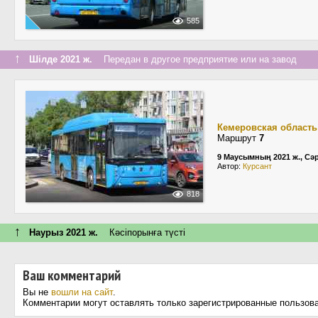
585
↑
Шілде 2021 ж.
Передан в другое предприятие или на завод
Кемеровская область
Маршрут
7
9 Маусымның 2021 ж., Сә
Автор:
Курсант
818
↑
Наурыз 2021 ж.
Кәсіпорынға түсті
Ваш комментарий
Вы не
вошли на сайт
.
Комментарии могут оставлять только зарегистрированные пользов