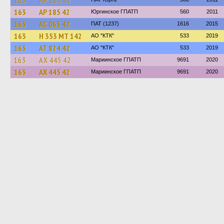
163
АР 185 42
163
АР 185 42
Юргинское ГПАТП
560
2011
163
АС 063 42
ПАТ (1237)
1616
2015
163
Н 353 МТ 142
АО "КТК"
533
2019
163
АТ 824 42
АО "КТК"
533
2019
163
АХ 445 42
Мариинское ГПАТП
9691
2020
163
АХ 445 42
Мариинское ГПАТП
9691
2020