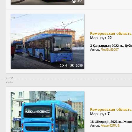
451
Кемеровская область
Маршрут
22
3 Қаңтардың 2022 ж., Дүй
Автор:
RedBull1007
4
1099
2022
2021
Кемеровская область
Маршрут
7
18 Шілдедің 2021 ж., Жекс
Автор:
Alexei42RUS