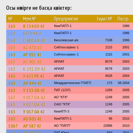
Осы нөмірге ие басқа көліктер:
№
Мем.№
Предприятие
Зауыт.№
Постр.
163
В 234 ЕО 42
КемПАТП-1
1986
163
6239 КЕО
КемПАТП-1
1986
163
С 480 АХ 42
Киселевская а/к
7108
1996
163
АС 470 42
Сибтехсервис-1
2115
2001
163
АР 032 42
Сибтехсервис-1
2115
2001
163
АС 901 42
АРИАТ
8578
2003
163
К 231 ОУ 42
АРИАТ
8578
2003
163
У 621 РЕ 42
АРИАТ
4028
2004
163
АН 844 42
Междуреченское ГПАТП
173
08.2004
163
У 133 ОА 42
ПАТ (1237)
1269
2005
163
У 017 ОА 42
АО "КТК"
1248
2005
163
У 017 ОА 42
ОАО "КТК"
1248
2005
163
У 017 ОА 42
КемАТП-3
1248
2005
163
АО 803 42
КемПАТП-1
96
2010
1067
АР 587 42
АО "ПАТП"
22886
2010
ПАТ Юрга
560
2011