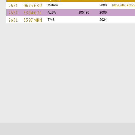
2651
0623 GKP
Mataró
2008
https://flic.kr
2651
5304 GBC
ALSA
105498
2008
2651
5397 MRN
TMB
2024