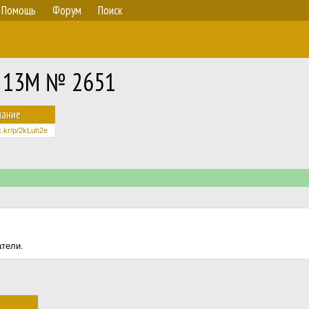
Помощь
Форум
Поиск
E 13M № 2651
чание
lic.kr/p/2kLuh2e
атели.