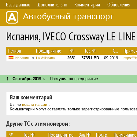
База данных
Дополнительно
Комментарии
Обновления
Автобусный транспорт
Испания, IVECO Crossway LE LIN
Регион
Предприятие
№
Гос.№
С...
Приме
2651
3735 LBD
09.2019
Испания
La Vallesana
https://f
↑
Сентябрь 2019 г.
Поступил на предприятие
Ваш комментарий
Вы не
вошли на сайт
.
Комментарии могут оставлять только зарегистрированные пользов
Другие ТС с этим номером:
№
Гос.№
Предприятие
Зав.№
Постр.
Примечание