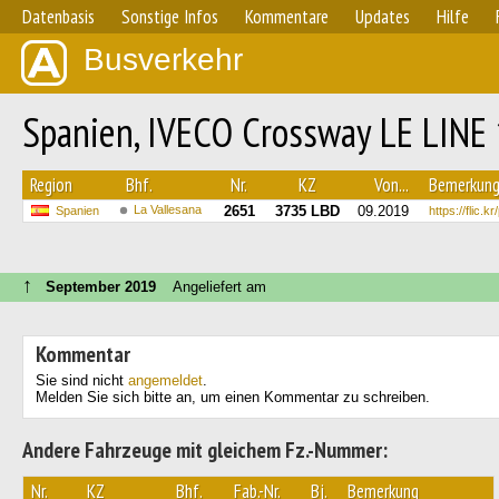
Datenbasis
Sonstige Infos
Kommentare
Updates
Hilfe
Busverkehr
Spanien, IVECO Crossway LE LINE
Region
Bhf.
Nr.
KZ
Von...
Bemerkun
La Vallesana
2651
3735 LBD
09.2019
Spanien
https://flic.
↑
September 2019
Angeliefert am
Kommentar
Sie sind nicht
angemeldet
.
Melden Sie sich bitte an, um einen Kommentar zu schreiben.
Andere Fahrzeuge mit gleichem Fz.-Nummer:
Nr.
KZ
Bhf.
Fab.-Nr.
Bj.
Bemerkung