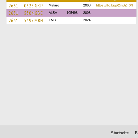
2651
0623 GKP
Mataró
2008
https://flic.kr/p/2mSZTX9
2651
5304 GBC
ALSA
105498
2008
2651
5397 MRN
TMB
2024
Startseite
F