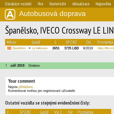
Databáze vozidel
Více
Komentáře
Aktualizace
Nápověda
Autobusová doprava
Španělsko, IVECO Crossway LE LIN
Město
Garáž
č.
SPZ/RZ
Od...
Poznámka
2651
3735 LBD
9/2019
Španělsko
La Vallesana
https://flic.k
↑
září 2019
Dodano
Your comment
Nejste
přihlášeni
.
Komentovat mohou jen registrovaní uživatelé.
Ostatní vozidla se stejnými evidenčními čísly:
č.
SPZ/RZ
Garáž
Výr. č.
Výr.
Poznámka