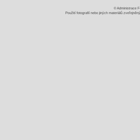
© Administrace F
Použití fotografií nebo jiných materiálů zveřejně