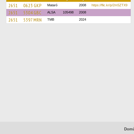
2651
0623 GKP
Mataró
2008
https://flic.kr/p/2mSZTX9
2651
5304 GBC
ALSA
105498
2008
2651
5397 MRN
TMB
2024
Dom