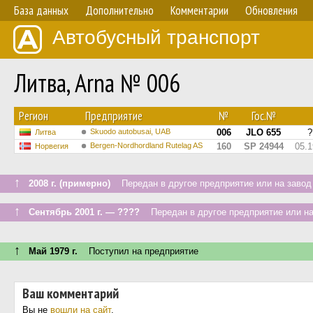
База данных
Дополнительно
Комментарии
Обновления
Автобусный транспорт
Литва, Arna № 006
Регион
Предприятие
№
Гос.№
Skuodo autobusai, UAB
006
JLO 655
?
Литва
Bergen-Nordhordland Rutelag AS
160
SP 24944
05.
Норвегия
↑
2008 г. (примерно)
Передан в другое предприятие или на завод
↑
Сентябрь 2001 г. — ????
Передан в другое предприятие или на
↑
Май 1979 г.
Поступил на предприятие
Ваш комментарий
Вы не
вошли на сайт
.