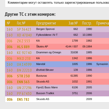
Комментарии могут оставлять только зарегистрированные пользов
Другие ТС с этим номером:
№
Гос.№
Предприятие
Зав.№
Постр.
Примеча
160
SP 36423
Bergen Sporvei
662
1980
160
XD 47040
Fylkesbilene i N-T
662
10.1980
006
ZKZ 553
KA
1799
1982
006
HLS 889
Šilutės AP
4144 / 007
09.1984
160
KE 92740
Drammen og Omegn
31638
1985
006
MKO 238
KA
1342
1986
160
UA 14399
Mørebil
1005
1986
Symaskin 
160
BN 22210
Østfold Bilruter
139
1986
006
STR 230
Busturas
61385
1990
006
ENN 363
Skuodo AS
1032
1991
160
UN 27296
Fjord1 Buss Møre
6106
2005
160
PP 67430
Bussen Trafikk
3751
2006
006
ENS 782
Skuodo AS
2009