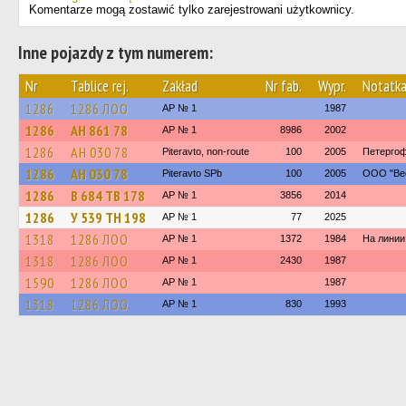
Komentarze mogą zostawić tylko zarejestrowani użytkownicy.
Inne pojazdy z tym numerem:
Nr
Tablice rej.
Zakład
Nr fab.
Wypr.
Notatk
1286
1286 ЛОО
AP № 1
1987
1286
АН 861 78
AP № 1
8986
2002
1286
АН 030 78
Piteravto, non-route
100
2005
Петерго
1286
АН 030 78
Piteravto SPb
100
2005
ООО "Вес
1286
В 684 ТВ 178
AP № 1
3856
2014
1286
У 539 ТН 198
AP № 1
77
2025
1318
1286 ЛОО
AP № 1
1372
1984
На линии
1318
1286 ЛОО
AP № 1
2430
1987
1590
1286 ЛОО
AP № 1
1987
1318
1286 ЛОО
AP № 1
830
1993