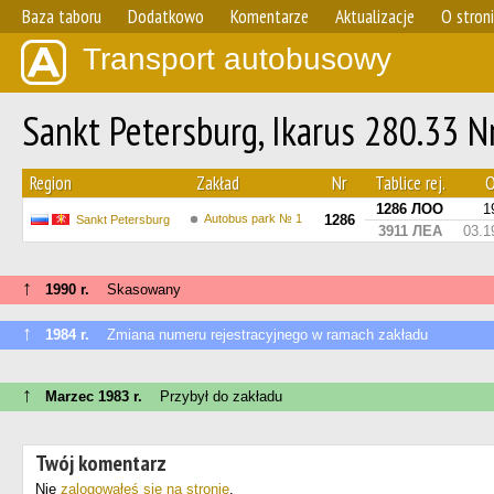
Baza taboru
Dodatkowo
Komentarze
Aktualizacje
O stron
Transport autobusowy
Sankt Petersburg, Ikarus 280.33 N
Region
Zakład
Nr
Tablice rej.
O
1286 ЛОО
1
Autobus park № 1
1286
Sankt Petersburg
3911 ЛЕА
03.1
↑
1990 r.
Skasowany
↑
1984 r.
Zmiana numeru rejestracyjnego w ramach zakładu
↑
Marzec 1983 r.
Przybył do zakładu
Twój komentarz
Nie
zalogowałeś się na stronie
.