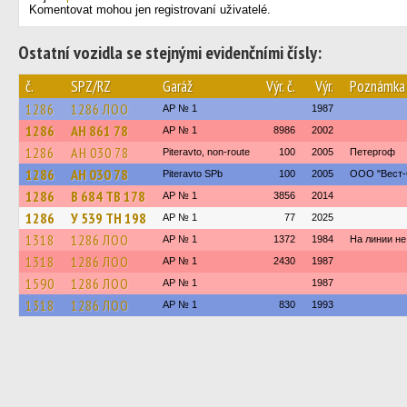
Komentovat mohou jen registrovaní uživatelé.
Ostatní vozidla se stejnými evidenčními čísly:
č.
SPZ/RZ
Garáž
Výr. č.
Výr.
Poznámka
1286
1286 ЛОО
AP № 1
1987
1286
АН 861 78
AP № 1
8986
2002
1286
АН 030 78
Piteravto, non-route
100
2005
Петергоф
1286
АН 030 78
Piteravto SPb
100
2005
ООО "Вест-
1286
В 684 ТВ 178
AP № 1
3856
2014
1286
У 539 ТН 198
AP № 1
77
2025
1318
1286 ЛОО
AP № 1
1372
1984
На линии не
1318
1286 ЛОО
AP № 1
2430
1987
1590
1286 ЛОО
AP № 1
1987
1318
1286 ЛОО
AP № 1
830
1993