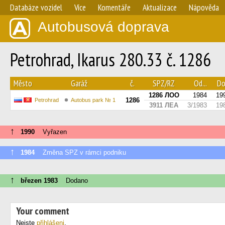
Databáze vozidel
Více
Komentáře
Aktualizace
Nápověda
Autobusová doprava
Petrohrad, Ikarus 280.33 č. 1286
Město
Garáž
č.
SPZ/RZ
Od...
Do.
1286 ЛОО
1984
19
1286
Petrohrad
Autobus park № 1
3911 ЛЕА
3/1983
19
↑
1990
Vyřazen
↑
1984
Změna SPZ v rámci podniku
↑
březen 1983
Dodano
Your comment
Nejste
přihlášeni
.