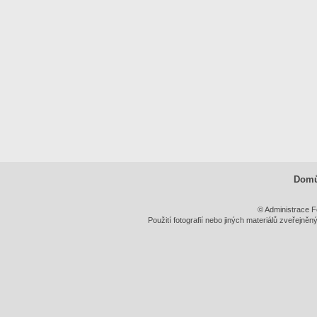
Dom
© Administrace F
Použití fotografií nebo jiných materiálů zveřejně